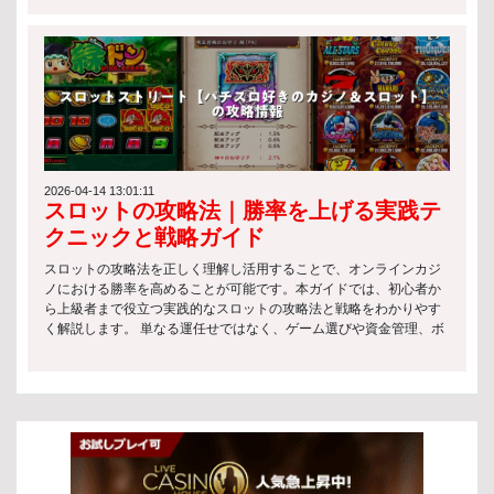
です： 複雑なボーナス機能やミニゲームを搭載 多数のペイラインで
類 オンラインカジノでは、さまざまなスロットの種類が提供されて
高い勝率設計が可能 テーマ性が豊かで没入感が高い スロットと法律
おり、それぞれ異なる特徴と楽しみ方があります。自分のプレイス
の観点では、これらのゲームもライセンス管理のもとで提供される
タイルに合ったスロットを選ぶことで、より満足度の高いゲーム体
必要があり、公正性の確保が重視されています。 プログレッシブジ
験が可能になります。ここでは代表的なスロットの種類について解
ャックポットスロット プログレッシブジャックポットスロットは、
説します。 クラシックスロット クラシックスロットは、伝統的な3
プレイヤーのベットが蓄積されて巨大な賞金プールを形成するタイ
リール構成を採用したシンプルなスロットの種類です。操作が分か
プです。一攫千金のチャンスがある一方で、リスクも高いのが特徴
りやすく、ルールも簡単なため、初心者に最適です。レトロなデザ
です。 主な特徴： プレイごとにジャックポットが増加 複数のプレ
インやシンプルな配当システムが特徴で、気軽に楽しめます。 ビデ
イヤーで賞金が共有される仕組み 高リスク・高リターンのゲーム性
オスロット ビデオスロットは、現代のオンラインカジノで最も人気
スロットと法律の枠組みでは、こうした高額賞金型ゲームは特に厳
のあるスロットの種類です。5リール以上を採用し、美しいグラフィ
2026-04-14 13:01:11
スロットの攻略法｜勝率を上げる実践テ
格な監督のもとで運営されることが一般的です。 日本のスロットマ
ックスやアニメーション、ストーリー性が魅力です。ボーナス機能
シンの規制 法律による制約 スロットと法律の観点から見ると、日本
も豊富で、プレイヤーを飽きさせない設計になっています。 プログ
クニックと戦略ガイド
では以下のような制約が設けられています： スロットマシンは原則
レッシブスロット プログレッシブスロットは、ジャックポットがプ
として特定の施設でのみ利用可能 賭博行為は法律で禁止されてお
レイヤーのベットによって増加し続けるスロットの種類です。一度
スロットの攻略法を正しく理解し活用することで、オンラインカジ
り、例外的に認められた環境のみ合法 運営には厳格な基準と行政の
の当選で非常に高額な賞金を獲得できる可能性があり、多くのプレ
ノにおける勝率を高めることが可能です。本ガイドでは、初心者か
監督が必要 このように、日本ではスロットと法律が密接に結びつい
イヤーに人気があります。夢のある一攫千金を狙いたい方におすす
ら上級者まで役立つ実践的なスロットの攻略法と戦略をわかりやす
ており、自由なプレイ環境は限定されています。 許可されたカジノ
めです。 スロットの遊び方 ベットの設定 スロットをプレイする際
く解説します。 単なる運任せではなく、ゲーム選びや資金管理、ボ
と施設 現在日本では、スロットマシンを設置できる施設は限られて
の最初のステップはベットの設定です。各スロットの種類によって
ーナスの使い方といった重要なポイントを押さえることで、より安
おり、主に以下が対象となります： 統合型リゾート（IR）として認
ベット額やライン数が異なるため、自分の予算に合った設定を選ぶ
定したプレイが実現できます。 以下では、効果的なスロットの攻略
可されたカジノ施設 法律に準拠したパチンコ・パチスロ施設 これら
ことが重要です。 ミニマムベット: 少額でプレイできるため、初心
法としてすぐに実践できるテクニックとヒントを紹介します。これ
の施設は観光振興や地域経済の活性化を目的としており、スロット
者や長時間楽しみたい方に最適です。 マキシマムベット: 高額ベッ
らを活用しながら、楽しみつつ勝利のチャンスを広げていきましょ
と法律の枠組みの中で運営が厳しく管理されています。 未成年者の
トにより、大きなリターンを狙える可能性があります。 カスタムベ
う。 スロットゲームとは スロットゲームの定義 スロットゲーム
アクセス制限 スロットと法律では、未成年者保護も重要な要素で
ット: 自分で金額を調整できる柔軟な設定が可能です。 スピンの開
は、プレイヤーがレバーやボタンを操作して回転するリール上のシ
す。 多くの施設で18歳または20歳未満の入場が禁止 入場時には厳
始 ベットを設定した後は、リールを回してゲームを進めます。ほと
ンボルを揃えることを目的としたカジノゲームです。シンプルなル
格な本人確認が実施される ギャンブル依存防止のための啓発活動も
んどのスロットの種類では、直感的な操作で簡単にスピンを開始で
ールと運の要素が特徴ですが、スロットの攻略法を理解すること