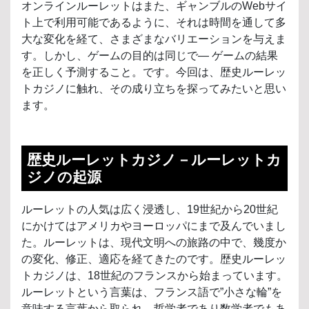
オンラインルーレットはまた、ギャンブルのWebサイ
ト上で利用可能であるように、それは時間を通して多
大な変化を経て、さまざまなバリエーションを与えま
す。しかし、ゲームの目的は同じで― ゲームの結果
を正しく予測すること。です。今回は、歴史ルーレッ
トカジノに触れ、その成り立ちを探ってみたいと思い
ます。
歴史ルーレットカジノ－ルーレットカ
ジノの起源
ルーレットの人気は広く浸透し、19世紀から20世紀
にかけてはアメリカやヨーロッパにまで及んでいまし
た。ルーレットは、現代文明への旅路の中で、幾度か
の変化、修正、適応を経てきたのです。歴史ルーレッ
トカジノは、18世紀のフランスから始まっています。
ルーレットという言葉は、フランス語で”小さな輪”を
意味する言葉から取られ、哲学者であり数学者でもあ