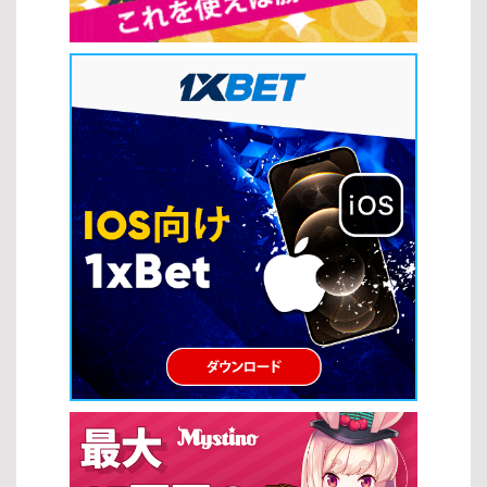
ます。 ビデオスロットの進化：ストーリー性のある演出が強化され
が、多くのプレイヤーを惹きつけています。スロットの攻略法を活
ています。 ボーナス機能の多様化：インタラクティブな要素が増え
用しながらプレイすることで、こうしたチャンスをより効果的に狙
ています。 モバイル最適化：スマートフォンで快適に遊べる設計が
うことができます。 一度の当たりで大きな賞金を獲得できる可能性
主流です。 このように、人気タイトルやトレンドを把握すること
がある スピンごとの緊張感と期待感が楽しめる テーマとビジュアル
で、自分に最適なスロットの種類を見つけやすくなります。最新の
の多様性 現代のスロットは多彩なテーマや高品質なグラフィックが
ゲームもチェックしながら、より充実したオンラインカジノ体験を
特徴で、ゲーム体験をより魅力的にしています。スロットの攻略法
楽しみましょう。 スロット戦略 オンラインカジノでさまざまなスロ
だけでなく、自分の好みに合ったテーマを選ぶことで、長く楽しむ
ットの種類をプレイする際には、基本的な戦略を理解しておくこと
ことができます。 映画やアニメなど多様なテーマが用意されている
が重要です。適切な戦略を取り入れることで、リスクを抑えながら
視覚的に優れたグラフィックと演出 ストーリー性のあるゲームで没
効率よく楽しむことができます。 マックスベット戦略 マックスベッ
入感が高い このように、スロットは手軽さと高いエンターテインメ
ト戦略は、最大ベットを行うことで高額配当やジャックポットを狙
ント性を兼ね備えており、スロットの攻略法を取り入れることで、
うプレイ方法です。特に一部のスロットの種類では、最大ベット時
さらに充実したプレイ体験を得ることができます。 スロットの攻略
のみジャックポット獲得の資格が得られる場合があります。 […]
法 スロットの攻略法を実践することで、単なる運任せではなく、よ
り戦略的に勝率を高めることが可能になります。ここでは、初心者
から上級者まで活用できる基本的なスロットの攻略法を紹介しま
す。 ベット額の最適化 スロットの攻略法の基本は、適切なベット額
を設定することです。資金に見合った賭け方をすることで、長く安
定したプレイを続けることができます。 自分の資金に合った無理の
ないベット額を設定する ベット額を一定に保ち、リスクをコントロ
ールする 一時的な勝敗に左右されず、冷静に判断する プレイするス
ロットの選択 スロットの攻略法では、ゲーム選びも非常に重要で
す。適切なスロットを選ぶことで、期待値を高めることができま
す。 RTP（還元率）が高いスロットを優先的に選ぶ フリースピンや
ボーナス機能が充実した機種を選択する 自分の好みやプレイスタイ
ルに合ったテーマを選ぶ […]