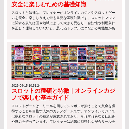
安全に楽しむための基礎知識
スロットと法律は、プレイヤーがオンラインカジノやスロットゲー
ムを安全に楽しむうえで最も重要な基礎知識です。スロットマシン
に関する規制は国や地域によって大きく異なり、合法性や利用条件
を正しく理解していないと、思わぬトラブルにつながる可能性があ
ります。 特にオンライン環境では、サービス提供側のライセンス有
無や運営国の法律が関係するため、スロットと法律の基本を押さえ
ておくことが欠かせません。 以下は、スロットに関する代表的な法
律上のポイントです： スロットマシンの運営には、各国の規制当局
によるライセンス取得が必要 違法に設置・提供されているスロット
の利用には罰則が科される場合がある 年齢制限や本人確認など、プ
レイヤー保護のためのルールが設けられている このようにスロット
と法律は密接に関係しており、単なる娯楽ではなく「ルールを理解
した上で楽しむゲーム」であることを意識することが重要です。 ス
ロットゲームの種類 クラシックスロット クラシックスロットは、最
もシンプルな構造を持つ伝統的なスロットゲームです。主に3リール
2026-04-15 10:51:24
スロットの種類と特徴｜オンラインカジ
構成で、初心者でも理解しやすいのが特徴です。 主な特徴は以下の
通りです： シンプルなルールで直感的にプレイ可能 フルーツやBAR
ノで楽しむ基本ガイド
などの基本シンボルが中心 配当は控えめだが、リスクも低い スロッ
トと法律の観点から見ても、こうした基本的なスロットは長年にわ
スロットゲームは、リールを回してシンボルが揃うことで賞金を獲
たり規制対象として安定的に運用されています。 ビデオスロット ビ
得することを目指す人気のカジノゲームです。オンラインカジノで
デオスロットは、現代的なグラフィックやアニメーションを活用し
は多彩なスロットの種類が用意されており、それぞれ異なる仕組み
た人気の高いタイプです。エンターテインメント性が非常に高く、
や魅力を持っています。プレイヤーは結果に期待しながらリールを
多くのオンラインカジノで主流となっています。 特徴は以下の通り
スピンさせ、手軽に運試しを楽しむことができます。 スロットの種