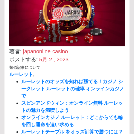
著者:
japanonline-casino
ポストする:
5月 2 , 2023
類似記事について:
ルーレット
,
ルーレットのオッズを知れば勝てる！カジノ シ
ークレット ルーレットの確率 オンラインカジノ
で
スピンアンドウィン：オンライン無料 ルーレッ
トの魅力を満喫しよう
オンラインカジノ ルーレット：どこからでも輪
を回し運命を追い求める
ルーレットテーブル をオッズ計算で勝つには？