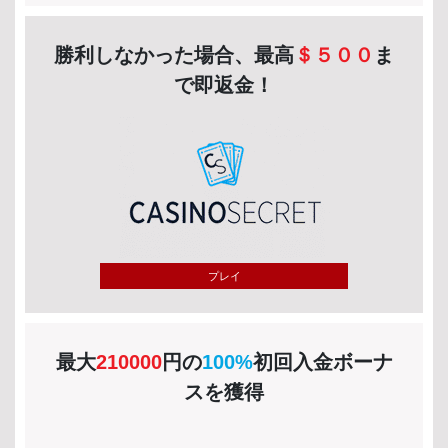
勝利しなかった場合、最高
＄５００
ま
で即返金！
プレイ
最大
210000
円の
100%
初回入金ボーナ
スを獲得