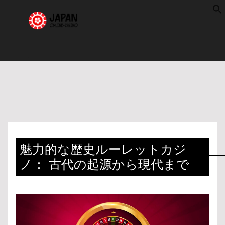
f
S
魅力的な歴史ルーレットカジ
ノ： 古代の起源から現代まで