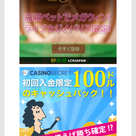
行われている このような仕組みにより、スロットと法律は安全性と
きます。 スピンボタン: ボタンを押すことでリールが回転し、結果
で、より効率的なプレイを目指すことができます。初心者でも始め
社会的責任を両立させています。 スロットゲームのプレイ方法 基本
が表示されます。 オートプレイ: 一定回数自動でスピンを行う機能
やすく、多くのプレイヤーに親しまれています。 スロットゲームの
的なプレイ手順 スロットゲームの基本的な流れは非常にシンプルで
で、効率よくプレイできます。 ボーナス機能の活用 多くのスロット
種類 スロットにはさまざまな種類があり、それぞれ異なる特徴を持
す。以下の手順で進めます： 好みのスロットマシンを選択する ベッ
の種類には、ゲームをより有利に進めるためのボーナス機能が搭載
っています。スロットの攻略法を実践するためには、これらの違い
ト金額を設定する 「スピン」ボタンを押してリールを回す 結果に応
されています。これらを理解して活用することで、獲得できる報酬
を理解することが重要です。 クラシックスロット：伝統的な3リー
じて配当を受け取る この基本操作を理解することで、スロットと法
を増やすチャンスが広がります。 フリースピン: 無料でスピンでき
ル形式で、シンプルなゲーム性が特徴 ビデオスロット：5リール以
律の安全な環境の中で安心してプレイを始めることができます。
る機能で、追加の勝利チャンスを得られます。 マルチプライヤー:
上で多彩な演出やボーナス機能を搭載 プログレッシブジャックポッ
[…]
配当を倍増させる機能で、高額当選を狙えます。 ボーナスラウンド:
ト：プレイごとに賞金が増加し、大きな当たりが狙える 3Dスロッ
特別なゲームモードで、通常よりも大きな報酬が期待できます。 こ
ト：高品質なグラフィックと没入感のある演出が魅力 オンラインス
れらの基本操作と機能を理解することで、さまざまなスロットの種
ロットとランドカジノの違い オンラインスロットとランドカジノに
類をより深く楽しむことができるでしょう。自分のスタイルに合っ
は、それぞれ異なるメリットがあります。スロットの攻略法を活か
たプレイ方法を見つけて、効率よくゲームを進めてください。 人気
すには、自分に合った環境を選ぶことも重要です。 特徴 オンライン
のスロットゲーム 代表的なゲームタイトル 特に人気の高いスロット
スロット ランドカジノ アクセス いつでもどこでもプレイ可能 特定
ゲームには、以下のようなタイトルがあります。 スターライトプリ
の場所でプレイ ボーナス 豊富な特典やプロモーション 基本的に特
ンセス：幻想的な世界観と高いボーナス性能が魅力のスロットの種
典は少ない 環境 自宅など快適な環境 リアルなカジノ体験 スロット
類です。 フルーツパーティー：シンプルで分かりやすく、初心者に
の攻略法を正しく理解し、ゲームの種類やプレイ環境を選択するこ
もおすすめのスロットです。 バトルオブザグッズ：戦士や冒険をテ
とで、自分に最適なスタイルで楽しみながら勝率向上を目指すこと
ーマにした、演出が豊富なスロットとして人気があります。 ゲーム
ができます。 スロットの人気の理由 簡単なプレイ方法 スロットは
プロバイダーの紹介 さまざまなスロットの種類を提供している開発
シンプルな操作性が魅力で、多くのプレイヤーに支持されていま
会社にも注目することで、より質の高いゲームを楽しめます。
す。複雑なルールを覚える必要がなく、初心者でもすぐに楽しめる
Microgaming：業界を代表するプロバイダーで、多彩なスロットの
点が特徴です。また、スロットの攻略法を理解することで、より効
種類を展開しています。 NetEnt：革新的な機能と高品質なデザイン
率的にゲームを進めることも可能になります。 ルールがシンプルで
で知られています。 Play’n GO：モバイル対応に優れ、遊びやすい
直感的にプレイできる すぐにゲームを開始できる手軽さ フリースピ
スロットの種類が豊富です。 新作スロットゲームのトレンド 近年の
ンやボーナス機能など追加要素が豊富 ジャックポットの魅力 スロッ
スロットの種類には、最新技術を活用したトレンドが反映されてい
トの大きな魅力の一つがジャックポットです。高額賞金を狙える点