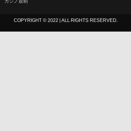
カジノ規制
COPYRIGHT © 2022 | ALL RIGHTS RESERVED.