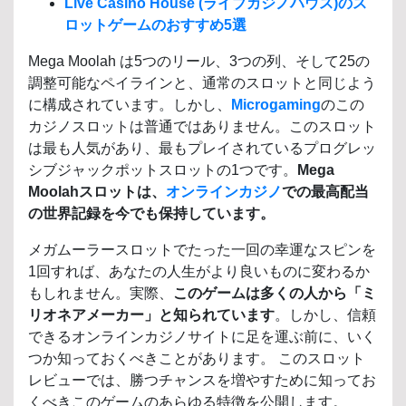
Live Casino House (ライブカジノハウス)のス
ロットゲームのおすすめ5選
Mega Moolah は5つのリール、3つの列、そして25の
調整可能なペイラインと、通常のスロットと同じよう
に構成されています。しかし、
Microgaming
のこの
カジノスロットは普通ではありません。このスロット
は最も人気があり、最もプレイされているプログレッ
シブジャックポットスロットの1つです。
Mega
Moolahスロットは、
オンラインカジノ
での最高配当
の世界記録を今でも保持しています。
メガムーラースロットでたった一回の幸運なスピンを
1回すれば、あなたの人生がより良いものに変わるか
もしれません。実際、
このゲームは多くの人から「ミ
リオネアメーカー」と知られています
。しかし、信頼
できるオンラインカジノサイトに足を運ぶ前に、いく
つか知っておくべきことがあります。 このスロット
レビューでは、勝つチャンスを増やすために知ってお
くべきこのゲームのあらゆる特徴を公開します。