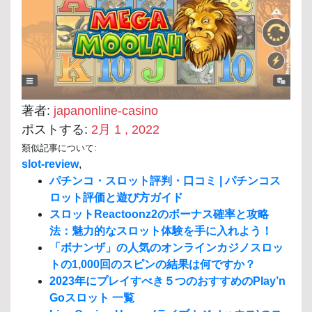
著者:
japanonline-casino
ポストする:
2月 1 , 2022
類似記事について:
slot-review
,
パチンコ・スロット評判・口コミ | パチンコス
ロット評価と遊び方ガイド
スロットReactoonz2のボーナス確率と攻略
法：魅力的なスロット体験を手に入れよう！
「ボナンザ」の人気のオンラインカジノスロッ
トの1,000回のスピンの結果は何ですか？
2023年にプレイすべき５つのおすすめのPlay’n
Goスロット 一覧