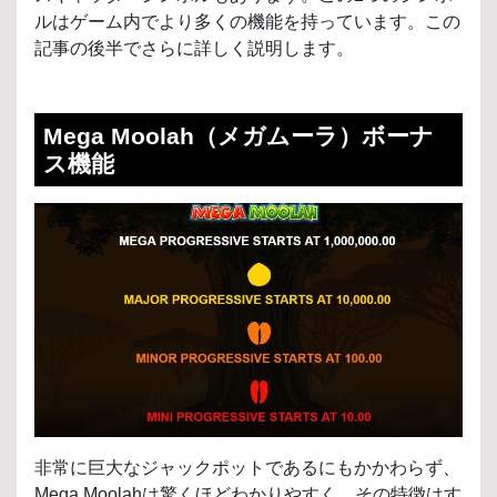
ルはゲーム内でより多くの機能を持っています。この
記事の後半でさらに詳しく説明します。
Mega Moolah（メガムーラ）ボーナ
ス機能
非常に巨大なジャックポットであるにもかかわらず、
Mega Moolahは驚くほどわかりやすく、その特徴はす