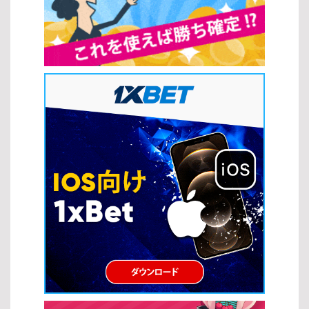
で知られています。 Play’n GO：モバイル対応に優れ、遊びやすい
直感的にプレイできる すぐにゲームを開始できる手軽さ フリースピ
スロットの種類が豊富です。 新作スロットゲームのトレンド 近年の
ンやボーナス機能など追加要素が豊富 ジャックポットの魅力 スロッ
スロットの種類には、最新技術を活用したトレンドが反映されてい
トの大きな魅力の一つがジャックポットです。高額賞金を狙える点
ます。 ビデオスロットの進化：ストーリー性のある演出が強化され
が、多くのプレイヤーを惹きつけています。スロットの攻略法を活
ています。 ボーナス機能の多様化：インタラクティブな要素が増え
用しながらプレイすることで、こうしたチャンスをより効果的に狙
ています。 モバイル最適化：スマートフォンで快適に遊べる設計が
うことができます。 一度の当たりで大きな賞金を獲得できる可能性
主流です。 このように、人気タイトルやトレンドを把握すること
がある スピンごとの緊張感と期待感が楽しめる テーマとビジュアル
で、自分に最適なスロットの種類を見つけやすくなります。最新の
の多様性 現代のスロットは多彩なテーマや高品質なグラフィックが
ゲームもチェックしながら、より充実したオンラインカジノ体験を
特徴で、ゲーム体験をより魅力的にしています。スロットの攻略法
楽しみましょう。 スロット戦略 オンラインカジノでさまざまなスロ
だけでなく、自分の好みに合ったテーマを選ぶことで、長く楽しむ
ットの種類をプレイする際には、基本的な戦略を理解しておくこと
ことができます。 映画やアニメなど多様なテーマが用意されている
が重要です。適切な戦略を取り入れることで、リスクを抑えながら
視覚的に優れたグラフィックと演出 ストーリー性のあるゲームで没
効率よく楽しむことができます。 マックスベット戦略 マックスベッ
入感が高い このように、スロットは手軽さと高いエンターテインメ
ト戦略は、最大ベットを行うことで高額配当やジャックポットを狙
ント性を兼ね備えており、スロットの攻略法を取り入れることで、
うプレイ方法です。特に一部のスロットの種類では、最大ベット時
さらに充実したプレイ体験を得ることができます。 スロットの攻略
のみジャックポット獲得の資格が得られる場合があります。 […]
法 スロットの攻略法を実践することで、単なる運任せではなく、よ
り戦略的に勝率を高めることが可能になります。ここでは、初心者
から上級者まで活用できる基本的なスロットの攻略法を紹介しま
す。 ベット額の最適化 スロットの攻略法の基本は、適切なベット額
を設定することです。資金に見合った賭け方をすることで、長く安
定したプレイを続けることができます。 自分の資金に合った無理の
ないベット額を設定する ベット額を一定に保ち、リスクをコントロ
ールする 一時的な勝敗に左右されず、冷静に判断する プレイするス
ロットの選択 スロットの攻略法では、ゲーム選びも非常に重要で