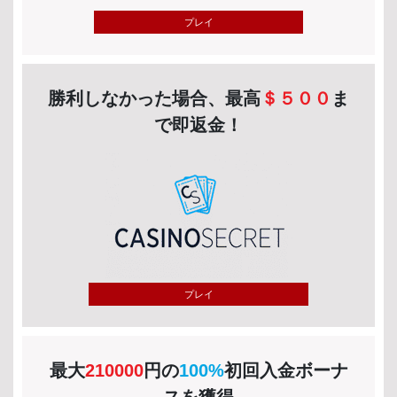
プレイ
勝利しなかった場合、最高
＄５００
ま
で即返金！
プレイ
最大
210000
円の
100%
初回入金ボーナ