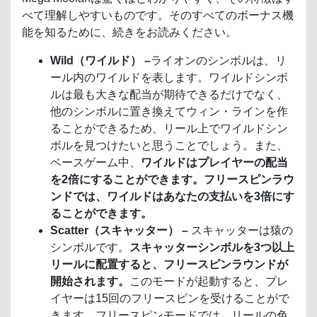
べて理解しやすいものです。そのすべてのボーナス機
能を知るために、続きをお読みください。
Wild（ワイルド） –
ライオンのシンボルは、リ
ール内のワイルドを表します。ワイルドシンボ
ルは最も大きな配当が期待できるだけでなく、
他のシンボルに置き換えてウィン・ラインを作
ることができるため、リール上でワイルドシン
ボルを見つけたいと思うことでしょう。また、
ベースゲーム中、
ワイルドはプレイヤーの配当
を2倍にすることができます。フリースピンラウ
ンドでは、ワイルドはあなたの支払いを3倍にす
ることができます。
Scatter（スキャッター） –
スキャッターは猿の
シンボルです。
スキャッターシンボルを3つ以上
リールに配置すると、フリースピンラウンドが
開始されます。
このモードが起動すると、プレ
イヤーは15回のフリースピンを受けることがで
きます。フリースピンモードでは、リールの色