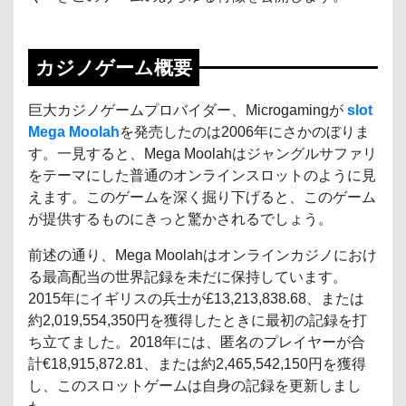
カジノゲーム概要
巨大カジノゲームプロバイダー、Microgamingが
slot
Mega Moolah
を発売したのは2006年にさかのぼりま
す。一見すると、Mega Moolahはジャングルサファリ
をテーマにした普通のオンラインスロットのように見
えます。このゲームを深く掘り下げると、このゲーム
が提供するものにきっと驚かされるでしょう。
前述の通り、Mega Moolahはオンラインカジノにおけ
る最高配当の世界記録を未だに保持しています。
2015年にイギリスの兵士が£13,213,838.68、または
約2,019,554,350円を獲得したときに最初の記録を打
ち立てました。2018年には、匿名のプレイヤーが合
計€18,915,872.81、または約2,465,542,150円を獲得
し、このスロットゲームは自身の記録を更新しまし