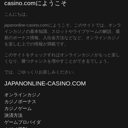
casino.comにようこそ
こんにちは。
japanonline-casino.comにようこそ。このサイトでは、オンラ
インカジノの基本知識、スロットやライブゲームの解説、最
新のボーナス情報、入出金方法などなど、オンラインカジノ
を楽しむ上での情報が満載です。
このサイトをチェックすればオンラインカジノがもっと楽し
くなり、勝つチャンスを増やすことができるでしょう。
では、ごゆっくりお楽しみください。
JAPANONLINE-CASINO.COM
オンラインカジノ
カジノボーナス
カジノゲーム
決済方法
ゲームプロバイダ