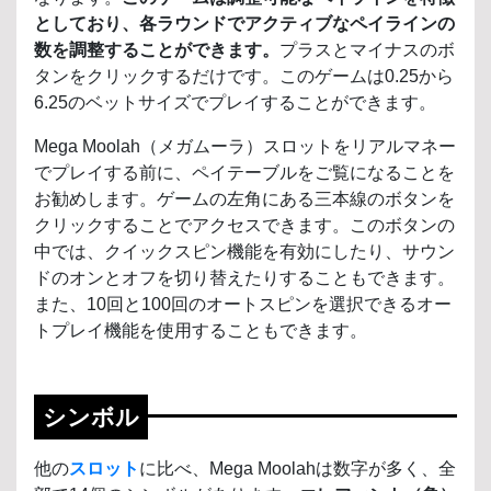
としており、各ラウンドでアクティブなペイラインの
数を調整することができます。
プラスとマイナスのボ
タンをクリックするだけです。このゲームは0.25から
6.25のベットサイズでプレイすることができます。
Mega Moolah（メガムーラ）スロットをリアルマネー
でプレイする前に、ペイテーブルをご覧になることを
お勧めします。ゲームの左角にある三本線のボタンを
クリックすることでアクセスできます。このボタンの
中では、クイックスピン機能を有効にしたり、サウン
ドのオンとオフを切り替えたりすることもできます。
また、10回と100回のオートスピンを選択できるオー
トプレイ機能を使用することもできます。
シンボル
他の
スロット
に比べ、Mega Moolahは数字が多く、全