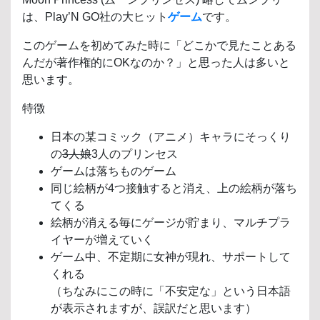
は、Play’N GO社の大ヒット
ゲーム
です。
このゲームを初めてみた時に「どこかで見たことある
んだが著作権的にOKなのか？」と思った人は多いと
思います。
特徴
日本の某コミック（アニメ）キャラにそっくり
の
3人娘
3人のプリンセス
ゲームは落ちものゲーム
同じ絵柄が4つ接触すると消え、上の絵柄が落ち
てくる
絵柄が消える毎にゲージが貯まり、マルチプラ
イヤーが増えていく
ゲーム中、不定期に女神が現れ、サポートして
くれる
（ちなみにこの時に「不安定な」という日本語
が表示されますが、誤訳だと思います）