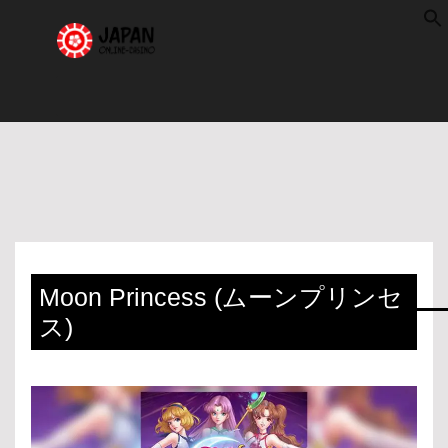
f
S
Moon Princess (ムーンプリンセ
ス)