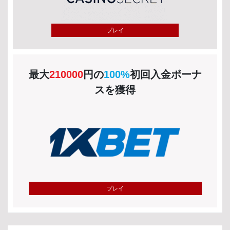
プレイ
最大
210000
円の
100%
初回入金ボーナ
スを獲得
プレイ