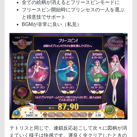
全ての絵柄が消えるとフリースピンモードに
フリースピン開始時にプリンセスの一人を選ぶ
と得意技でサポート
BGMが非常に良い（私見）
テトリスと同じで、連鎖反応起こして次々に図柄が消
えていく様子は快感です。運良く全クリアしたときの