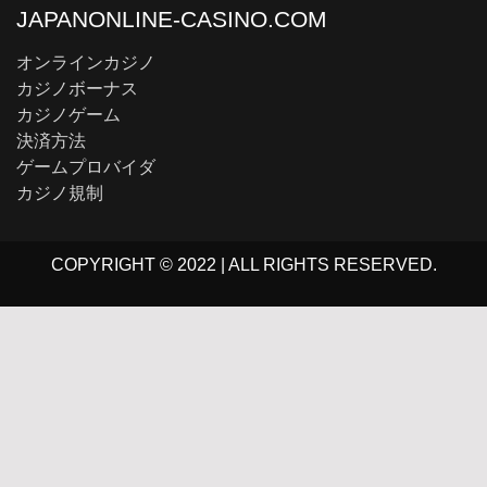
JAPANONLINE-CASINO.COM
オンラインカジノ
カジノボーナス
カジノゲーム
決済方法
ゲームプロバイダ
カジノ規制
COPYRIGHT © 2022 | ALL RIGHTS RESERVED.