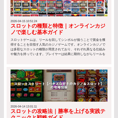
レイヤー保護のためのルールが設けられている このようにスロット
と法律は密接に関係しており、単なる娯楽ではなく「ルールを理解
した上で楽しむゲーム」であることを意識することが重要です。 ス
ロットゲームの種類 クラシックスロット クラシックスロットは、最
もシンプルな構造を持つ伝統的なスロットゲームです。主に3リール
2026-04-15 10:51:24
スロットの種類と特徴｜オンラインカジ
構成で、初心者でも理解しやすいのが特徴です。 主な特徴は以下の
通りです： シンプルなルールで直感的にプレイ可能 フルーツやBAR
ノで楽しむ基本ガイド
などの基本シンボルが中心 配当は控えめだが、リスクも低い スロッ
トと法律の観点から見ても、こうした基本的なスロットは長年にわ
スロットゲームは、リールを回してシンボルが揃うことで賞金を獲
たり規制対象として安定的に運用されています。 ビデオスロット ビ
得することを目指す人気のカジノゲームです。オンラインカジノで
デオスロットは、現代的なグラフィックやアニメーションを活用し
は多彩なスロットの種類が用意されており、それぞれ異なる仕組み
た人気の高いタイプです。エンターテインメント性が非常に高く、
や魅力を持っています。プレイヤーは結果に期待しながらリールを
多くのオンラインカジノで主流となっています。 特徴は以下の通り
スピンさせ、手軽に運試しを楽しむことができます。 スロットの種
です： 複雑なボーナス機能やミニゲームを搭載 多数のペイラインで
類 オンラインカジノでは、さまざまなスロットの種類が提供されて
高い勝率設計が可能 テーマ性が豊かで没入感が高い スロットと法律
おり、それぞれ異なる特徴と楽しみ方があります。自分のプレイス
の観点では、これらのゲームもライセンス管理のもとで提供される
タイルに合ったスロットを選ぶことで、より満足度の高いゲーム体
必要があり、公正性の確保が重視されています。 プログレッシブジ
験が可能になります。ここでは代表的なスロットの種類について解
ャックポットスロット プログレッシブジャックポットスロットは、
説します。 クラシックスロット クラシックスロットは、伝統的な3
プレイヤーのベットが蓄積されて巨大な賞金プールを形成するタイ
リール構成を採用したシンプルなスロットの種類です。操作が分か
プです。一攫千金のチャンスがある一方で、リスクも高いのが特徴
りやすく、ルールも簡単なため、初心者に最適です。レトロなデザ
です。 主な特徴： プレイごとにジャックポットが増加 複数のプレ
インやシンプルな配当システムが特徴で、気軽に楽しめます。 ビデ
イヤーで賞金が共有される仕組み 高リスク・高リターンのゲーム性
オスロット ビデオスロットは、現代のオンラインカジノで最も人気
スロットと法律の枠組みでは、こうした高額賞金型ゲームは特に厳
のあるスロットの種類です。5リール以上を採用し、美しいグラフィ
2026-04-14 13:01:11
スロットの攻略法｜勝率を上げる実践テ
格な監督のもとで運営されることが一般的です。 日本のスロットマ
ックスやアニメーション、ストーリー性が魅力です。ボーナス機能
シンの規制 法律による制約 スロットと法律の観点から見ると、日本
も豊富で、プレイヤーを飽きさせない設計になっています。 プログ
クニックと戦略ガイド