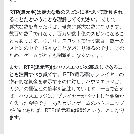
す。
RTP(還元率)は膨大な数のスピンに基づいて計算され
ることだということを理解してください
。 そして、
膨大な数を言った時は、確実に膨大な数になります。
数百や数千ではなく、百万や数十億のスピンになるこ
ともあります。つまり、スロットで行う数百、数千の
スピンの中で、様々なことが起こり得るのです。その
ため、ゲームがとても刺激的になるのです。
また、RTP(還元率)はハウスエッジの裏返しであるこ
とも注目すべき点です
。 RTP(還元率)がプレイヤーの
潜在的な賞金を表示するのに対し、ハウスエッジは、
カジノの優位性の倍率を記述しています。一言で言え
ば、ハウスエッジは、プレイヤーがベットした金額か
ら失った金額です。あるカジノゲームのハウスエッジ
が4%であれば、RTP(還元率)は96%ということになり
ます。