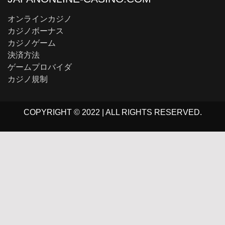
オンラインカジノ
カジノボーナス
カジノゲーム
決済方法
ゲームプロバイダ
カジノ規制
COPYRIGHT © 2022 | ALL RIGHTS RESERVED.