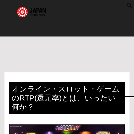
f
S
オンライン・スロット・ゲーム
のRTP(還元率)とは、いったい
何か？