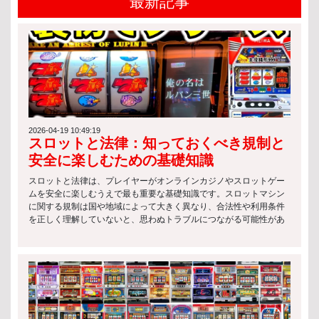
最新記事
2026-04-19 10:49:19
スロットと法律：知っておくべき規制と
安全に楽しむための基礎知識
スロットと法律は、プレイヤーがオンラインカジノやスロットゲー
ムを安全に楽しむうえで最も重要な基礎知識です。スロットマシン
に関する規制は国や地域によって大きく異なり、合法性や利用条件
を正しく理解していないと、思わぬトラブルにつながる可能性があ
ります。 特にオンライン環境では、サービス提供側のライセンス有
無や運営国の法律が関係するため、スロットと法律の基本を押さえ
ておくことが欠かせません。 以下は、スロットに関する代表的な法
律上のポイントです： スロットマシンの運営には、各国の規制当局
によるライセンス取得が必要 違法に設置・提供されているスロット
の利用には罰則が科される場合がある 年齢制限や本人確認など、プ
レイヤー保護のためのルールが設けられている このようにスロット