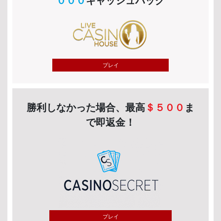
０００
キャッシュバック
プレイ
勝利しなかった場合、最高
＄５００
ま
で即返金！
プレイ