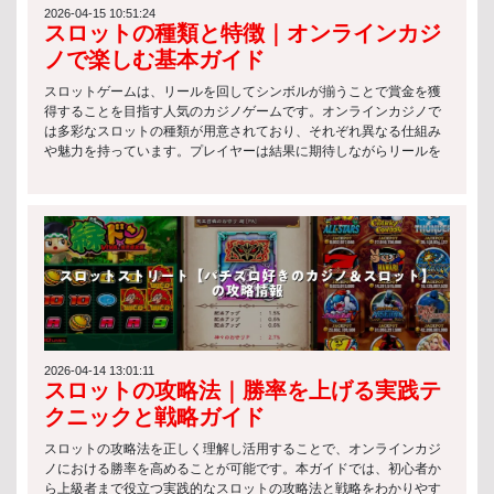
もシンプルな構造を持つ伝統的なスロットゲームです。主に3リール
2026-04-15 10:51:24
スロットの種類と特徴｜オンラインカジ
構成で、初心者でも理解しやすいのが特徴です。 主な特徴は以下の
通りです： シンプルなルールで直感的にプレイ可能 フルーツやBAR
ノで楽しむ基本ガイド
などの基本シンボルが中心 配当は控えめだが、リスクも低い スロッ
トと法律の観点から見ても、こうした基本的なスロットは長年にわ
スロットゲームは、リールを回してシンボルが揃うことで賞金を獲
たり規制対象として安定的に運用されています。 ビデオスロット ビ
得することを目指す人気のカジノゲームです。オンラインカジノで
デオスロットは、現代的なグラフィックやアニメーションを活用し
は多彩なスロットの種類が用意されており、それぞれ異なる仕組み
た人気の高いタイプです。エンターテインメント性が非常に高く、
や魅力を持っています。プレイヤーは結果に期待しながらリールを
多くのオンラインカジノで主流となっています。 特徴は以下の通り
スピンさせ、手軽に運試しを楽しむことができます。 スロットの種
です： 複雑なボーナス機能やミニゲームを搭載 多数のペイラインで
類 オンラインカジノでは、さまざまなスロットの種類が提供されて
高い勝率設計が可能 テーマ性が豊かで没入感が高い スロットと法律
おり、それぞれ異なる特徴と楽しみ方があります。自分のプレイス
の観点では、これらのゲームもライセンス管理のもとで提供される
タイルに合ったスロットを選ぶことで、より満足度の高いゲーム体
必要があり、公正性の確保が重視されています。 プログレッシブジ
験が可能になります。ここでは代表的なスロットの種類について解
ャックポットスロット プログレッシブジャックポットスロットは、
説します。 クラシックスロット クラシックスロットは、伝統的な3
プレイヤーのベットが蓄積されて巨大な賞金プールを形成するタイ
リール構成を採用したシンプルなスロットの種類です。操作が分か
プです。一攫千金のチャンスがある一方で、リスクも高いのが特徴
りやすく、ルールも簡単なため、初心者に最適です。レトロなデザ
です。 主な特徴： プレイごとにジャックポットが増加 複数のプレ
インやシンプルな配当システムが特徴で、気軽に楽しめます。 ビデ
イヤーで賞金が共有される仕組み 高リスク・高リターンのゲーム性
オスロット ビデオスロットは、現代のオンラインカジノで最も人気
スロットと法律の枠組みでは、こうした高額賞金型ゲームは特に厳
のあるスロットの種類です。5リール以上を採用し、美しいグラフィ
2026-04-14 13:01:11
スロットの攻略法｜勝率を上げる実践テ
格な監督のもとで運営されることが一般的です。 日本のスロットマ
ックスやアニメーション、ストーリー性が魅力です。ボーナス機能
シンの規制 法律による制約 スロットと法律の観点から見ると、日本
も豊富で、プレイヤーを飽きさせない設計になっています。 プログ
クニックと戦略ガイド
では以下のような制約が設けられています： スロットマシンは原則
レッシブスロット プログレッシブスロットは、ジャックポットがプ
として特定の施設でのみ利用可能 賭博行為は法律で禁止されてお
レイヤーのベットによって増加し続けるスロットの種類です。一度
スロットの攻略法を正しく理解し活用することで、オンラインカジ
り、例外的に認められた環境のみ合法 運営には厳格な基準と行政の
の当選で非常に高額な賞金を獲得できる可能性があり、多くのプレ
ノにおける勝率を高めることが可能です。本ガイドでは、初心者か
監督が必要 このように、日本ではスロットと法律が密接に結びつい
イヤーに人気があります。夢のある一攫千金を狙いたい方におすす
ら上級者まで役立つ実践的なスロットの攻略法と戦略をわかりやす