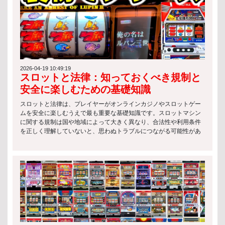
2026-04-19 10:49:19
スロットと法律：知っておくべき規制と
安全に楽しむための基礎知識
スロットと法律は、プレイヤーがオンラインカジノやスロットゲー
ムを安全に楽しむうえで最も重要な基礎知識です。スロットマシン
に関する規制は国や地域によって大きく異なり、合法性や利用条件
を正しく理解していないと、思わぬトラブルにつながる可能性があ
ります。 特にオンライン環境では、サービス提供側のライセンス有
無や運営国の法律が関係するため、スロットと法律の基本を押さえ
ておくことが欠かせません。 以下は、スロットに関する代表的な法
律上のポイントです： スロットマシンの運営には、各国の規制当局
によるライセンス取得が必要 違法に設置・提供されているスロット
の利用には罰則が科される場合がある 年齢制限や本人確認など、プ
レイヤー保護のためのルールが設けられている このようにスロット
と法律は密接に関係しており、単なる娯楽ではなく「ルールを理解
した上で楽しむゲーム」であることを意識することが重要です。 ス
ロットゲームの種類 クラシックスロット クラシックスロットは、最