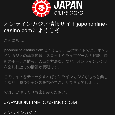
オンラインカジノ情報サイトjapanonline-
casino.comにようこそ
こんにちは。
japanonline-casino.comにようこそ。このサイトでは、オンラ
インカジノの基本知識、スロットやライブゲームの解説、最
新のボーナス情報、入出金方法などなど、オンラインカジノ
を楽しむ上での情報が満載です。
このサイトをチェックすればオンラインカジノがもっと楽し
くなり、勝つチャンスを増やすことができるでしょう。
では、ごゆっくりお楽しみください。
JAPANONLINE-CASINO.COM
オンラインカジノ