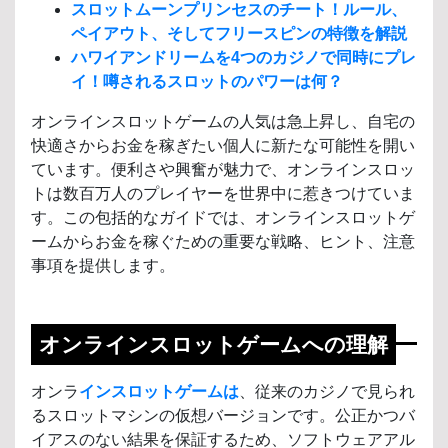
スロットムーンプリンセスのチート！ルール、
ペイアウト、そしてフリースピンの特徴を解説
ハワイアンドリームを4つのカジノで同時にプレ
イ！噂されるスロットのパワーは何？
オンラインスロットゲームの人気は急上昇し、自宅の
快適さからお金を稼ぎたい個人に新たな可能性を開い
ています。便利さや興奮が魅力で、オンラインスロッ
トは数百万人のプレイヤーを世界中に惹きつけていま
す。この包括的なガイドでは、オンラインスロットゲ
ームからお金を稼ぐための重要な戦略、ヒント、注意
事項を提供します。
オンラインスロットゲームへの理解
オンラ
インスロットゲームは
、従来のカジノで見られ
るスロットマシンの仮想バージョンです。公正かつバ
イアスのない結果を保証するため、ソフトウェアアル