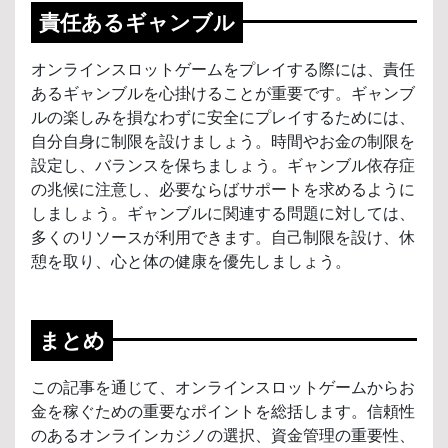
責任あるギャンブル
オンラインスロットゲームをプレイする際には、責任
あるギャンブルを心掛けることが重要です。ギャンブ
ルの楽しみを損なわずに安全にプレイするためには、
自分自身に制限を設けましょう。時間やお金の制限を
設定し、バランスを保ちましょう。ギャンブル依存症
の兆候に注意し、必要ならばサポートを求めるように
しましょう。ギャンブルに関連する問題に対しては、
多くのリソースが利用できます。自己制限を設け、休
憩を取り、心と体の健康を優先しましょう。
まとめ
この記事を通じて、オンラインスロットゲームからお
金を稼ぐための重要なポイントを総括します。信頼性
のあるオンラインカジノの選択、資金管理の重要性、