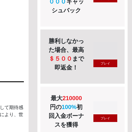
０００
キャッ
シュバック
勝利しなかっ
た場合、最高
＄５００
まで
プレイ
即返金！
最大
210000
円の
100%
初
して期待感
により、世
回入金ボーナ
プレイ
スを獲得