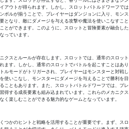
します。スロットが停止すると、各リールにはさまざまなシン
イアウトが得られます。しかし、スロットバトルドワーフでは
ンボルが揃うことで、プレイヤーはダンジョンに入り、モンス
要となり、敵にダメージを与える攻撃や魔法を使いこなすこと
ことができます。このように、スロットと冒険要素が融合した
なっています。
ニクスとルールが存在します。スロットでは、通常のスロット
れます。しかし、通常のスロットでバトルを起こすことはあり
トルモードがトリガーされ、プレイヤーはモンスターと対戦し
を使いこなし、モンスターにダメージを与えることで勝利を目
ることもあります。また、スロットバトルドワーフでは、プレ
習得する成長要素も組み込まれています。これらのメカニクス
なく楽しむことができる魅力的なゲームとなっています。
くつかのヒントと戦略を活用することが重要です。まず、スロ