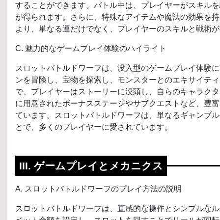
することができます。バトル中は、プレイヤーがスキルを
が得られます。さらに、特殊なアイテムや魔法の効果を持
より、単なる運だけでなく、プレイヤーのスキルと戦術が
C. 魅力的なゲームプレイ体験のハイライト
スロットバトルドワーフは、没入型のゲームプレイ体験に
ンを冒険し、宝物を探索し、モンスターとのエキサイティ
で、プレイヤーはストーリーに没頭し、自らのキャラクタ
に用意されたボーナスステージやサブクエストなど、豊富
ています。スロットバトルドワーフは、単なるギャンブル
とで、多くのプレイヤーに愛されています。
III. ゲームプレイとメカニクス
A. スロットバトルドワーフのプレイ方法の説明
スロットバトルドワーフは、直感的な操作とシンプルなル