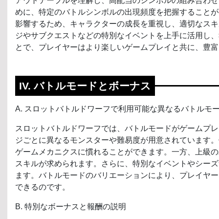
アウトテーブルを理解し、高配当のシンボルの組み合わせ
めに、特定のバトルシンボルの出現頻度を把握することが
影響するため、キャラクターの成長を重視し、適切なスキ
ジやサブクエストなどの特別なイベントを上手に活用し、
とで、プレイヤーはより楽しいゲームプレイと共に、豊富
IV. バトルモードとボーナス
A. スロットバトルドワーフで利用可能な異なるバトルモ
スロットバトルドワーフでは、バトルモードがゲームプレ
ジごとに異なるモンスターや難易度が用意されています。
ゲームメカニクスに慣れることができます。一方、上級の
スキルが求められます。さらに、特別なイベントやシーズ
ます。バトルモードのバリエーションにより、プレイヤー
できるのです。
B. 特別なボーナスと報酬の説明