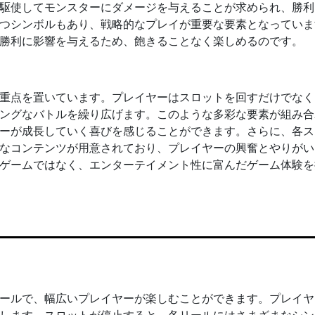
駆使してモンスターにダメージを与えることが求められ、勝利
つシンボルもあり、戦略的なプレイが重要な要素となっていま
勝利に影響を与えるため、飽きることなく楽しめるのです。
重点を置いています。プレイヤーはスロットを回すだけでなく
ングなバトルを繰り広げます。このような多彩な要素が組み合
ーが成長していく喜びを感じることができます。さらに、各ス
なコンテンツが用意されており、プレイヤーの興奮とやりがい
ゲームではなく、エンターテイメント性に富んだゲーム体験を
ールで、幅広いプレイヤーが楽しむことができます。プレイヤ