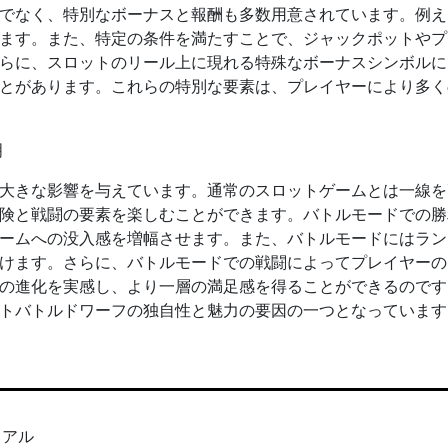
でなく、特別なボーナスと報酬も多数用意されています。例え
ます。また、特定の条件を満たすことで、ジャックポットやプ
らに、スロットのリール上に現れる特殊なボーナスシンボルに
とがあります。これらの特別な要素は、プレイヤーにより多く
明
大きな影響を与えています。通常のスロットゲームとは一線を
険と戦闘の要素を楽しむことができます。バトルモードでの勝
ームへの没入感を増幅させます。また、バトルモードにはラン
けます。さらに、バトルモードでの戦闘によってプレイヤーの
の進化を実感し、より一層の満足感を得ることができるのです
トバトルドワーフの独自性と魅力の要因の一つとなっています
ュアル