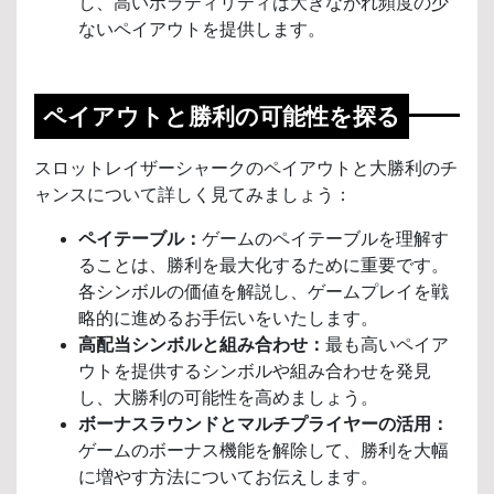
し、高いボラティリティは大きながれ頻度の少
ないペイアウトを提供します。
ペイアウトと勝利の可能性を探る
スロットレイザーシャークのペイアウトと大勝利のチ
ャンスについて詳しく見てみましょう：
ペイテーブル：
ゲームのペイテーブルを理解す
ることは、勝利を最大化するために重要です。
各シンボルの価値を解説し、ゲームプレイを戦
略的に進めるお手伝いをいたします。
高配当シンボルと組み合わせ：
最も高いペイア
ウトを提供するシンボルや組み合わせを発見
し、大勝利の可能性を高めましょう。
ボーナスラウンドとマルチプライヤーの活用：
ゲームのボーナス機能を解除して、勝利を大幅
に増やす方法についてお伝えします。