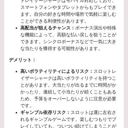
トレイザーシャークはモバイル対応しており、
スマートフォンやタブレットからもプレイでき
ます。自分の好きな時間や場所で気軽に楽しむ
ことができる利便性があります。
高配当が狙えるチャンス：
ボーナス演出や特殊
な機能によって、高額な払い戻しを狙うことが
できます。シンクロボーナスなどで一気に大き
な当たりを獲得する可能性があります。
デメリット：
高いボラティリティによるリスク：
スロットレ
イザーシャークは高いボラティリティを持つこ
とがあります。大当たりが出るまでに時間がか
かったり、連続して小当たりが続くこともある
ため、予算をオーバーしないように注意が必要
です。
ギャンブル依存リスク：
スロットは運に左右さ
れるギャンブルゲームです。楽しむつもりでプ
レイしていても、ついつい続けてしまうことが