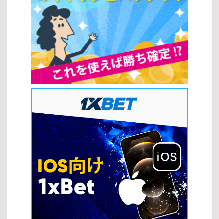
ーマにした、演出が豊富なスロットとして人気があります。 ゲーム
ができます。 スロットの人気の理由 簡単なプレイ方法 スロットは
プロバイダーの紹介 さまざまなスロットの種類を提供している開発
シンプルな操作性が魅力で、多くのプレイヤーに支持されていま
会社にも注目することで、より質の高いゲームを楽しめます。
す。複雑なルールを覚える必要がなく、初心者でもすぐに楽しめる
Microgaming：業界を代表するプロバイダーで、多彩なスロットの
点が特徴です。また、スロットの攻略法を理解することで、より効
種類を展開しています。 NetEnt：革新的な機能と高品質なデザイン
率的にゲームを進めることも可能になります。 ルールがシンプルで
で知られています。 Play’n GO：モバイル対応に優れ、遊びやすい
直感的にプレイできる すぐにゲームを開始できる手軽さ フリースピ
スロットの種類が豊富です。 新作スロットゲームのトレンド 近年の
ンやボーナス機能など追加要素が豊富 ジャックポットの魅力 スロッ
スロットの種類には、最新技術を活用したトレンドが反映されてい
トの大きな魅力の一つがジャックポットです。高額賞金を狙える点
ます。 ビデオスロットの進化：ストーリー性のある演出が強化され
が、多くのプレイヤーを惹きつけています。スロットの攻略法を活
ています。 ボーナス機能の多様化：インタラクティブな要素が増え
用しながらプレイすることで、こうしたチャンスをより効果的に狙
ています。 モバイル最適化：スマートフォンで快適に遊べる設計が
うことができます。 一度の当たりで大きな賞金を獲得できる可能性
主流です。 このように、人気タイトルやトレンドを把握すること
がある スピンごとの緊張感と期待感が楽しめる テーマとビジュアル
で、自分に最適なスロットの種類を見つけやすくなります。最新の
の多様性 現代のスロットは多彩なテーマや高品質なグラフィックが
ゲームもチェックしながら、より充実したオンラインカジノ体験を
特徴で、ゲーム体験をより魅力的にしています。スロットの攻略法
楽しみましょう。 スロット戦略 オンラインカジノでさまざまなスロ
だけでなく、自分の好みに合ったテーマを選ぶことで、長く楽しむ
ットの種類をプレイする際には、基本的な戦略を理解しておくこと
ことができます。 映画やアニメなど多様なテーマが用意されている
が重要です。適切な戦略を取り入れることで、リスクを抑えながら
視覚的に優れたグラフィックと演出 ストーリー性のあるゲームで没
効率よく楽しむことができます。 マックスベット戦略 マックスベッ
入感が高い このように、スロットは手軽さと高いエンターテインメ
ト戦略は、最大ベットを行うことで高額配当やジャックポットを狙
ント性を兼ね備えており、スロットの攻略法を取り入れることで、
うプレイ方法です。特に一部のスロットの種類では、最大ベット時
さらに充実したプレイ体験を得ることができます。 スロットの攻略
のみジャックポット獲得の資格が得られる場合があります。 […]
法 スロットの攻略法を実践することで、単なる運任せではなく、よ
り戦略的に勝率を高めることが可能になります。ここでは、初心者
から上級者まで活用できる基本的なスロットの攻略法を紹介しま
す。 ベット額の最適化 スロットの攻略法の基本は、適切なベット額
を設定することです。資金に見合った賭け方をすることで、長く安