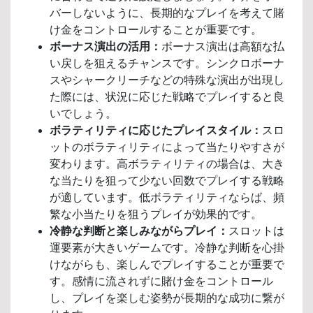
バーしないように、長期的なプレイを考えて賭
け金をコントロールすることが重要です。
ボーナス演出の活用：
ボーナス演出は高額な払
い戻しを狙えるチャンスです。シンクロボーナ
スやシャークリーチなどの特殊な演出が出現し
た際には、状況に応じた戦略でプレイすると良
いでしょう。
ボラティリティに応じたプレイスタイル：
スロ
ットのボラティリティによって当たりやすさが
変わります。高ボラティリティの場合は、大き
な当たりを狙って少ない回数でプレイする戦略
が適しています。低ボラティリティならば、頻
繁な小当たりを狙うプレイが効果的です。
冷静な判断と楽しみながらプレイ：
スロットは
運要素が大きいゲームです。冷静な判断を心掛
けながらも、楽しんでプレイすることが重要で
す。感情に流されずに賭け金をコントロール
し、プレイを楽しむ姿勢が長期的な成功に繋が