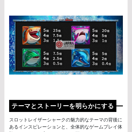
テーマとストーリーを明らかにする
スロットレイザーシャークの魅力的なテーマの背後に
あるインスピレーションと、全体的なゲームプレイ体