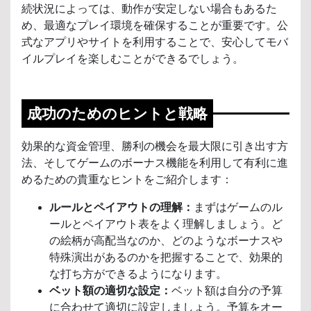
続状況によっては、動作が安定しない場合もあるた
め、最適なプレイ環境を確保することが重要です。公
式なアプリやサイトを利用することで、安心してモバ
イルプレイを楽しむことができるでしょう。
成功のためのヒントと戦略
効果的な資金管理、勝利の機会を最大限に引き出す方
法、そしてゲームのボーナス機能を利用して有利に進
めるための貴重なヒントをご紹介します：
ルールとペイアウトの理解：
まずはゲームのル
ールとペイアウト表をよく理解しましょう。ど
の絵柄が高配当なのか、どのようなボーナスや
特殊演出があるのかを把握することで、効果的
な打ち方ができるようになります。
ベット額の適切な設定：
ベット額は自分の予算
に合わせて適切に設定しましょう。予算をオー