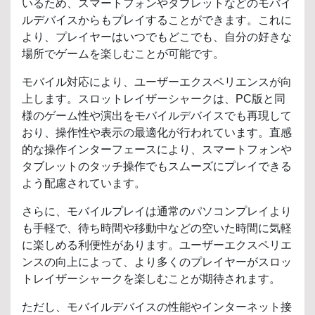
いるため、スマートフォンやタブレットなどのモバイ
ルデバイスからもプレイすることができます。これに
より、プレイヤーはいつでもどこでも、自分の好きな
場所でゲームを楽しむことが可能です。
モバイル対応により、ユーザーエクスペリエンスが向
上します。スロットレイザーシャークは、PC版と同
様のゲーム性や演出をモバイルデバイスでも再現して
おり、操作性や表示の最適化が行われています。直感
的な操作インターフェースにより、スマートフォンや
タブレットのタッチ操作でもスムーズにプレイできる
よう配慮されています。
さらに、モバイルプレイは通常のパソコンプレイより
も手軽で、待ち時間や移動中などの空いた時間に気軽
に楽しめる利便性があります。ユーザーエクスペリエ
ンスの向上によって、より多くのプレイヤーがスロッ
トレイザーシャークを楽しむことが期待されます。
ただし、モバイルデバイスの性能やインターネット接