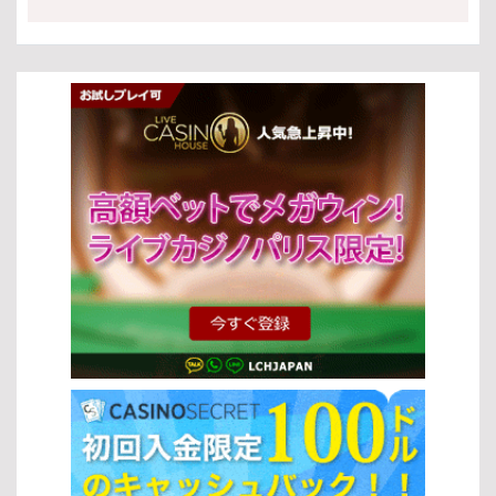
おり、主に以下が対象となります： 統合型リゾート（IR）として認
ベット額やライン数が異なるため、自分の予算に合った設定を選ぶ
定したプレイが実現できます。 以下では、効果的なスロットの攻略
可されたカジノ施設 法律に準拠したパチンコ・パチスロ施設 これら
ことが重要です。 ミニマムベット: 少額でプレイできるため、初心
法としてすぐに実践できるテクニックとヒントを紹介します。これ
の施設は観光振興や地域経済の活性化を目的としており、スロット
者や長時間楽しみたい方に最適です。 マキシマムベット: 高額ベッ
らを活用しながら、楽しみつつ勝利のチャンスを広げていきましょ
と法律の枠組みの中で運営が厳しく管理されています。 未成年者の
トにより、大きなリターンを狙える可能性があります。 カスタムベ
う。 スロットゲームとは スロットゲームの定義 スロットゲーム
アクセス制限 スロットと法律では、未成年者保護も重要な要素で
ット: 自分で金額を調整できる柔軟な設定が可能です。 スピンの開
は、プレイヤーがレバーやボタンを操作して回転するリール上のシ
す。 多くの施設で18歳または20歳未満の入場が禁止 入場時には厳
始 ベットを設定した後は、リールを回してゲームを進めます。ほと
ンボルを揃えることを目的としたカジノゲームです。シンプルなル
格な本人確認が実施される ギャンブル依存防止のための啓発活動も
んどのスロットの種類では、直感的な操作で簡単にスピンを開始で
ールと運の要素が特徴ですが、スロットの攻略法を理解すること
行われている このような仕組みにより、スロットと法律は安全性と
きます。 スピンボタン: ボタンを押すことでリールが回転し、結果
で、より効率的なプレイを目指すことができます。初心者でも始め
社会的責任を両立させています。 スロットゲームのプレイ方法 基本
が表示されます。 オートプレイ: 一定回数自動でスピンを行う機能
やすく、多くのプレイヤーに親しまれています。 スロットゲームの
的なプレイ手順 スロットゲームの基本的な流れは非常にシンプルで
で、効率よくプレイできます。 ボーナス機能の活用 多くのスロット
種類 スロットにはさまざまな種類があり、それぞれ異なる特徴を持
す。以下の手順で進めます： 好みのスロットマシンを選択する ベッ
の種類には、ゲームをより有利に進めるためのボーナス機能が搭載
っています。スロットの攻略法を実践するためには、これらの違い
ト金額を設定する 「スピン」ボタンを押してリールを回す 結果に応
されています。これらを理解して活用することで、獲得できる報酬
を理解することが重要です。 クラシックスロット：伝統的な3リー
じて配当を受け取る この基本操作を理解することで、スロットと法
を増やすチャンスが広がります。 フリースピン: 無料でスピンでき
ル形式で、シンプルなゲーム性が特徴 ビデオスロット：5リール以
律の安全な環境の中で安心してプレイを始めることができます。
る機能で、追加の勝利チャンスを得られます。 マルチプライヤー:
上で多彩な演出やボーナス機能を搭載 プログレッシブジャックポッ
[…]
配当を倍増させる機能で、高額当選を狙えます。 ボーナスラウンド:
ト：プレイごとに賞金が増加し、大きな当たりが狙える 3Dスロッ
特別なゲームモードで、通常よりも大きな報酬が期待できます。 こ
ト：高品質なグラフィックと没入感のある演出が魅力 オンラインス
れらの基本操作と機能を理解することで、さまざまなスロットの種
ロットとランドカジノの違い オンラインスロットとランドカジノに
類をより深く楽しむことができるでしょう。自分のスタイルに合っ
は、それぞれ異なるメリットがあります。スロットの攻略法を活か
たプレイ方法を見つけて、効率よくゲームを進めてください。 人気
すには、自分に合った環境を選ぶことも重要です。 特徴 オンライン
のスロットゲーム 代表的なゲームタイトル 特に人気の高いスロット
スロット ランドカジノ アクセス いつでもどこでもプレイ可能 特定
ゲームには、以下のようなタイトルがあります。 スターライトプリ
の場所でプレイ ボーナス 豊富な特典やプロモーション 基本的に特
ンセス：幻想的な世界観と高いボーナス性能が魅力のスロットの種
典は少ない 環境 自宅など快適な環境 リアルなカジノ体験 スロット
類です。 フルーツパーティー：シンプルで分かりやすく、初心者に
の攻略法を正しく理解し、ゲームの種類やプレイ環境を選択するこ
もおすすめのスロットです。 バトルオブザグッズ：戦士や冒険をテ
とで、自分に最適なスタイルで楽しみながら勝率向上を目指すこと