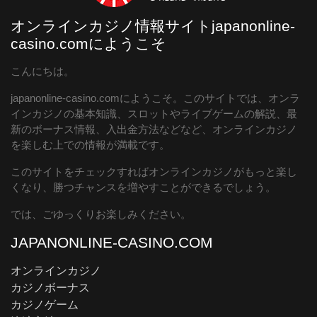
オンラインカジノ情報サイトjapanonline-
casino.comにようこそ
こんにちは。
japanonline-casino.comにようこそ。このサイトでは、オンラ
インカジノの基本知識、スロットやライブゲームの解説、最
新のボーナス情報、入出金方法などなど、オンラインカジノ
を楽しむ上での情報が満載です。
このサイトをチェックすればオンラインカジノがもっと楽し
くなり、勝つチャンスを増やすことができるでしょう。
では、ごゆっくりお楽しみください。
JAPANONLINE-CASINO.COM
オンラインカジノ
カジノボーナス
カジノゲーム