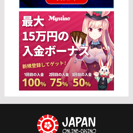
ールする 一時的な勝敗に左右されず、冷静に判断する プレイするス
ロットの選択 スロットの攻略法では、ゲーム選びも非常に重要で
す。適切なスロットを選ぶことで、期待値を高めることができま
す。 RTP（還元率）が高いスロットを優先的に選ぶ フリースピンや
ボーナス機能が充実した機種を選択する 自分の好みやプレイスタイ
ルに合ったテーマを選ぶ […]