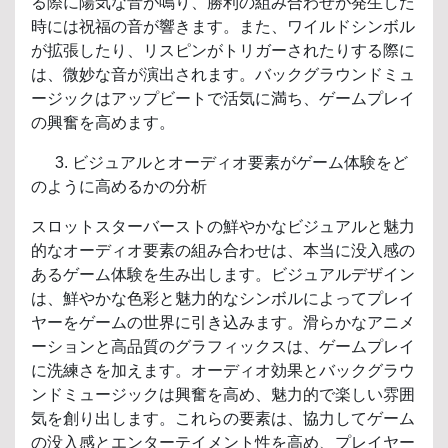
る際に陽気な音が鳴り、勝利の組み合わせが発生した
時には祝福の音が響きます。また、ワイルドシンボル
が拡張したり、リスピンがトリガーされたりする際に
は、微妙な音が演出されます。バックグラウンドミュ
ージックはアップビートで活気に満ち、ゲームプレイ
の興奮を高めます。
3. ビジュアルとオーディオ要素がゲーム体験をど
のように高めるかの分析
スロットスターバーストの鮮やかなビジュアルと魅力
的なオーディオ要素の組み合わせは、本当に没入感の
あるゲーム体験を生み出します。ビジュアルデザイン
は、鮮やかな色彩と魅力的なシンボルによってプレイ
ヤーをゲームの世界に引き込みます。滑らかなアニメ
ーションと高品質のグラフィックスは、ゲームプレイ
に洗練さを加えます。オーディオ効果とバックグラウ
ンドミュージックは興奮を高め、魅力的で楽しい雰囲
気を創り出します。これらの要素は、協力してゲーム
の没入感とエンターテイメント性を高め、プレイヤー