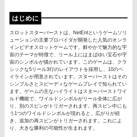
はじめに
スロットスターバーストは、NetEntというゲームソリ
ューションの主要プロバイダが開発した人気のオンラ
インビデオスロットゲームです。鮮やかで魅力的な宇
宙のテーマが特徴で、リール上にはまばゆい宝石や宇
宙のシンボルが描かれています。このゲームは、クラ
シックな5リール3行のレイアウトを採用し、10のペ
イラインが用意されています。スターバーストはその
シンプルさとスピーディなゲームプレイで知られてい
ます。ゲームの主なハイライトはスターバーストワイ
ルド機能で、ワイルドシンボルがリール全体に広が
り、別のスピンがトリガーされます。再スピン中にも
う1つのワイルドシンボルが現れると、広がりが続
き、追加の再スピンがトリガーされます。これによ
り、大きな勝利の可能性が生まれます。