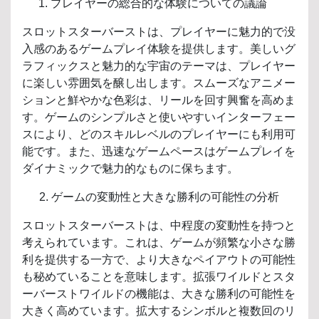
プレイヤーの総合的な体験についての議論
スロットスターバーストは、プレイヤーに魅力的で没
入感のあるゲームプレイ体験を提供します。美しいグ
ラフィックスと魅力的な宇宙のテーマは、プレイヤー
に楽しい雰囲気を醸し出します。スムーズなアニメー
ションと鮮やかな色彩は、リールを回す興奮を高めま
す。ゲームのシンプルさと使いやすいインターフェー
スにより、どのスキルレベルのプレイヤーにも利用可
能です。また、迅速なゲームペースはゲームプレイを
ダイナミックで魅力的なものに保ちます。
2. ゲームの変動性と大きな勝利の可能性の分析
スロットスターバーストは、中程度の変動性を持つと
考えられています。これは、ゲームが頻繁な小さな勝
利を提供する一方で、より大きなペイアウトの可能性
も秘めていることを意味します。拡張ワイルドとスタ
ーバーストワイルドの機能は、大きな勝利の可能性を
大きく高めています。拡大するシンボルと複数回のリ