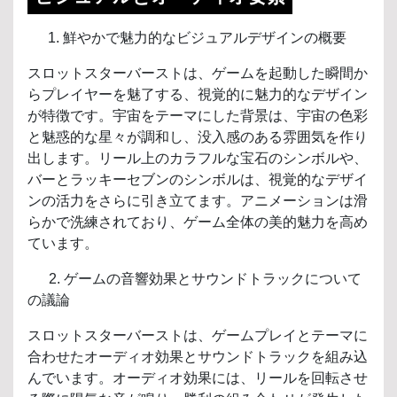
鮮やかで魅力的なビジュアルデザインの概要
スロットスターバーストは、ゲームを起動した瞬間か
らプレイヤーを魅了する、視覚的に魅力的なデザイン
が特徴です。宇宙をテーマにした背景は、宇宙の色彩
と魅惑的な星々が調和し、没入感のある雰囲気を作り
出します。リール上のカラフルな宝石のシンボルや、
バーとラッキーセブンのシンボルは、視覚的なデザイ
ンの活力をさらに引き立てます。アニメーションは滑
らかで洗練されており、ゲーム全体の美的魅力を高め
ています。
2. ゲームの音響効果とサウンドトラックについて
の議論
スロットスターバーストは、ゲームプレイとテーマに
合わせたオーディオ効果とサウンドトラックを組み込
んでいます。オーディオ効果には、リールを回転させ