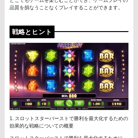
どこでもゲームを楽しむことができ、ゲームプレイの
品質を損なうことなくプレイすることができます。
戦略とヒント
1. スロットスターバーストで勝利を最大化するための
効果的な戦略についての概要