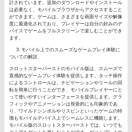
計されています。追加のダウンロードやインストール
は必要なく、モバイルブラウザからアクセスすること
ができます。ゲームは、さまざまな画面サイズや解像
度に最適化されており、プレイヤーは自分の好みのデ
バイスでゲームをフルスクリーンで楽しむことができ
ます。
3. モバイル上でのスムーズなゲームプレイ体験に
ついての解説
スロットスターバーストのモバイル版は、スムーズで
直感的なゲームプレイ体験を提供します。タッチ操作
によるコントロールは、ナビゲーションやリールの回
転を簡単に行うことができ、モバイルプレイヤーにと
って使いやすいインターフェースを提供します。グラ
フィックやアニメーションは視覚的にも印象的であ
り、ワイルドシンボルやリスピンといったゲームの特
徴もモバイルデバイス上でシームレスに機能します。
モバイル版のスロットスターバーストでは、いつでも