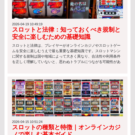
2026-04-19 10:49:19
スロットと法律：知っておくべき規制と
安全に楽しむための基礎知識
スロットと法律は、プレイヤーがオンラインカジノやスロットゲー
ムを安全に楽しむうえで最も重要な基礎知識です。スロットマシン
に関する規制は国や地域によって大きく異なり、合法性や利用条件
を正しく理解していないと、思わぬトラブルにつながる可能性があ
ります。 特にオンライン環境では、サービス提供側のライセンス有
無や運営国の法律が関係するため、スロットと法律の基本を押さえ
ておくことが欠かせません。 以下は、スロットに関する代表的な法
律上のポイントです： スロットマシンの運営には、各国の規制当局
によるライセンス取得が必要 違法に設置・提供されているスロット
の利用には罰則が科される場合がある 年齢制限や本人確認など、プ
レイヤー保護のためのルールが設けられている このようにスロット
と法律は密接に関係しており、単なる娯楽ではなく「ルールを理解
した上で楽しむゲーム」であることを意識することが重要です。 ス
ロットゲームの種類 クラシックスロット クラシックスロットは、最
もシンプルな構造を持つ伝統的なスロットゲームです。主に3リール
2026-04-15 10:51:24
スロットの種類と特徴｜オンラインカジ
構成で、初心者でも理解しやすいのが特徴です。 主な特徴は以下の
通りです： シンプルなルールで直感的にプレイ可能 フルーツやBAR
ノで楽しむ基本ガイド