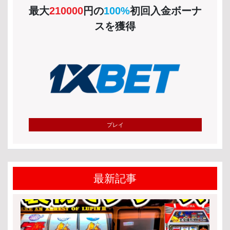
最大
210000
円の
100%
初回入金ボーナ
スを獲得
プレイ
最新記事