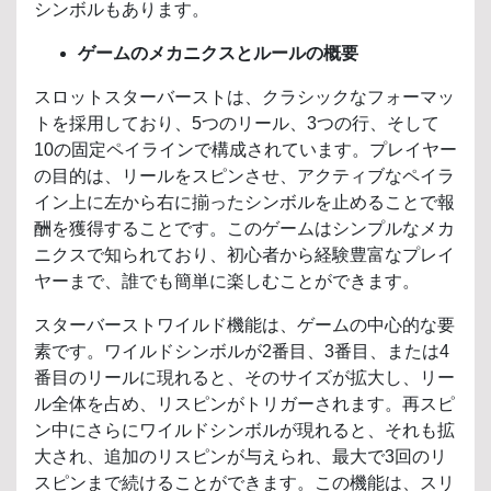
シンボルもあります。
ゲームのメカニクスとルールの概要
スロットスターバーストは、クラシックなフォーマッ
トを採用しており、5つのリール、3つの行、そして
10の固定ペイラインで構成されています。プレイヤー
の目的は、リールをスピンさせ、アクティブなペイラ
イン上に左から右に揃ったシンボルを止めることで報
酬を獲得することです。このゲームはシンプルなメカ
ニクスで知られており、初心者から経験豊富なプレイ
ヤーまで、誰でも簡単に楽しむことができます。
スターバーストワイルド機能は、ゲームの中心的な要
素です。ワイルドシンボルが2番目、3番目、または4
番目のリールに現れると、そのサイズが拡大し、リー
ル全体を占め、リスピンがトリガーされます。再スピ
ン中にさらにワイルドシンボルが現れると、それも拡
大され、追加のリスピンが与えられ、最大で3回のリ
スピンまで続けることができます。この機能は、スリ