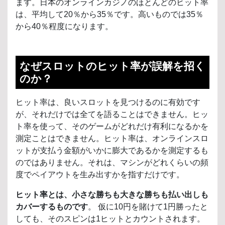
ます。日本のオンラインカジノのほとんどのヒット率
は、平均して20％から35％です。高いものでは35％
から40％程度になります。
なぜスロットのヒット率が誤解を招く
のか？
ヒット率は、良いスロットを見つけるのに有効です
が、それだけでは全てを語ることはできません。ヒッ
ト率を使って、そのゲームがどれだけ有利になるかを
測定ことはできません。ヒット率は、オンラインスロ
ットが支払う金額がいかに膨大であるかを測定するも
のではありません。それは、マシンがどれくらいの頻
度でペイアウトを生み出すかを指すだけです。
ヒット率とは、小さな勝ちも大きな勝ちも払い出しも
カバーするものです
。 仮に10円を賭けて1円勝ったと
しても、そのスピンは1ヒットとカウントされます。