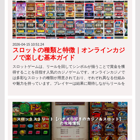
律上のポイントです： スロットマシンの運営には、各国の規制当局
によるライセンス取得が必要 違法に設置・提供されているスロット
の利用には罰則が科される場合がある 年齢制限や本人確認など、プ
レイヤー保護のためのルールが設けられている このようにスロット
と法律は密接に関係しており、単なる娯楽ではなく「ルールを理解
した上で楽しむゲーム」であることを意識することが重要です。 ス
ロットゲームの種類 クラシックスロット クラシックスロットは、最
もシンプルな構造を持つ伝統的なスロットゲームです。主に3リール
2026-04-15 10:51:24
スロットの種類と特徴｜オンラインカジ
構成で、初心者でも理解しやすいのが特徴です。 主な特徴は以下の
通りです： シンプルなルールで直感的にプレイ可能 フルーツやBAR
ノで楽しむ基本ガイド
などの基本シンボルが中心 配当は控えめだが、リスクも低い スロッ
トと法律の観点から見ても、こうした基本的なスロットは長年にわ
スロットゲームは、リールを回してシンボルが揃うことで賞金を獲
たり規制対象として安定的に運用されています。 ビデオスロット ビ
得することを目指す人気のカジノゲームです。オンラインカジノで
デオスロットは、現代的なグラフィックやアニメーションを活用し
は多彩なスロットの種類が用意されており、それぞれ異なる仕組み
た人気の高いタイプです。エンターテインメント性が非常に高く、
や魅力を持っています。プレイヤーは結果に期待しながらリールを
多くのオンラインカジノで主流となっています。 特徴は以下の通り
スピンさせ、手軽に運試しを楽しむことができます。 スロットの種
です： 複雑なボーナス機能やミニゲームを搭載 多数のペイラインで
類 オンラインカジノでは、さまざまなスロットの種類が提供されて
高い勝率設計が可能 テーマ性が豊かで没入感が高い スロットと法律
おり、それぞれ異なる特徴と楽しみ方があります。自分のプレイス
の観点では、これらのゲームもライセンス管理のもとで提供される
タイルに合ったスロットを選ぶことで、より満足度の高いゲーム体
必要があり、公正性の確保が重視されています。 プログレッシブジ
験が可能になります。ここでは代表的なスロットの種類について解
ャックポットスロット プログレッシブジャックポットスロットは、
説します。 クラシックスロット クラシックスロットは、伝統的な3
プレイヤーのベットが蓄積されて巨大な賞金プールを形成するタイ
リール構成を採用したシンプルなスロットの種類です。操作が分か
プです。一攫千金のチャンスがある一方で、リスクも高いのが特徴
りやすく、ルールも簡単なため、初心者に最適です。レトロなデザ
です。 主な特徴： プレイごとにジャックポットが増加 複数のプレ
インやシンプルな配当システムが特徴で、気軽に楽しめます。 ビデ
イヤーで賞金が共有される仕組み 高リスク・高リターンのゲーム性
オスロット ビデオスロットは、現代のオンラインカジノで最も人気