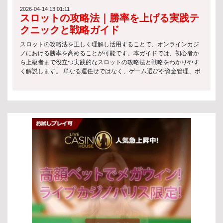
スロットと法律の枠組みでは、こうした高額賞金型ゲームは特に厳
のあるスロットの種類です。5リール以上を採用し、美しいグラフィ
2026-04-14 13:01:11
スロットの攻略法｜勝率を上げる実践テ
格な監督のもとで運営されることが一般的です。 日本のスロットマ
ックスやアニメーション、ストーリー性が魅力です。ボーナス機能
シンの規制 法律による制約 スロットと法律の観点から見ると、日本
も豊富で、プレイヤーを飽きさせない設計になっています。 プログ
クニックと戦略ガイド
では以下のような制約が設けられています： スロットマシンは原則
レッシブスロット プログレッシブスロットは、ジャックポットがプ
として特定の施設でのみ利用可能 賭博行為は法律で禁止されてお
レイヤーのベットによって増加し続けるスロットの種類です。一度
スロットの攻略法を正しく理解し活用することで、オンラインカジ
り、例外的に認められた環境のみ合法 運営には厳格な基準と行政の
の当選で非常に高額な賞金を獲得できる可能性があり、多くのプレ
ノにおける勝率を高めることが可能です。本ガイドでは、初心者か
監督が必要 このように、日本ではスロットと法律が密接に結びつい
イヤーに人気があります。夢のある一攫千金を狙いたい方におすす
ら上級者まで役立つ実践的なスロットの攻略法と戦略をわかりやす
ており、自由なプレイ環境は限定されています。 許可されたカジノ
めです。 スロットの遊び方 ベットの設定 スロットをプレイする際
く解説します。 単なる運任せではなく、ゲーム選びや資金管理、ボ
と施設 現在日本では、スロットマシンを設置できる施設は限られて
の最初のステップはベットの設定です。各スロットの種類によって
ーナスの使い方といった重要なポイントを押さえることで、より安
おり、主に以下が対象となります： 統合型リゾート（IR）として認
ベット額やライン数が異なるため、自分の予算に合った設定を選ぶ
定したプレイが実現できます。 以下では、効果的なスロットの攻略
可されたカジノ施設 法律に準拠したパチンコ・パチスロ施設 これら
ことが重要です。 ミニマムベット: 少額でプレイできるため、初心
法としてすぐに実践できるテクニックとヒントを紹介します。これ
の施設は観光振興や地域経済の活性化を目的としており、スロット
者や長時間楽しみたい方に最適です。 マキシマムベット: 高額ベッ
らを活用しながら、楽しみつつ勝利のチャンスを広げていきましょ
と法律の枠組みの中で運営が厳しく管理されています。 未成年者の
トにより、大きなリターンを狙える可能性があります。 カスタムベ
う。 スロットゲームとは スロットゲームの定義 スロットゲーム
アクセス制限 スロットと法律では、未成年者保護も重要な要素で
ット: 自分で金額を調整できる柔軟な設定が可能です。 スピンの開
は、プレイヤーがレバーやボタンを操作して回転するリール上のシ
す。 多くの施設で18歳または20歳未満の入場が禁止 入場時には厳
始 ベットを設定した後は、リールを回してゲームを進めます。ほと
ンボルを揃えることを目的としたカジノゲームです。シンプルなル
格な本人確認が実施される ギャンブル依存防止のための啓発活動も
んどのスロットの種類では、直感的な操作で簡単にスピンを開始で
ールと運の要素が特徴ですが、スロットの攻略法を理解すること
行われている このような仕組みにより、スロットと法律は安全性と
きます。 スピンボタン: ボタンを押すことでリールが回転し、結果
で、より効率的なプレイを目指すことができます。初心者でも始め
社会的責任を両立させています。 スロットゲームのプレイ方法 基本
が表示されます。 オートプレイ: 一定回数自動でスピンを行う機能
やすく、多くのプレイヤーに親しまれています。 スロットゲームの
的なプレイ手順 スロットゲームの基本的な流れは非常にシンプルで
で、効率よくプレイできます。 ボーナス機能の活用 多くのスロット
種類 スロットにはさまざまな種類があり、それぞれ異なる特徴を持
す。以下の手順で進めます： 好みのスロットマシンを選択する ベッ
の種類には、ゲームをより有利に進めるためのボーナス機能が搭載
っています。スロットの攻略法を実践するためには、これらの違い
ト金額を設定する 「スピン」ボタンを押してリールを回す 結果に応
されています。これらを理解して活用することで、獲得できる報酬
を理解することが重要です。 クラシックスロット：伝統的な3リー
じて配当を受け取る この基本操作を理解することで、スロットと法
を増やすチャンスが広がります。 フリースピン: 無料でスピンでき
ル形式で、シンプルなゲーム性が特徴 ビデオスロット：5リール以
律の安全な環境の中で安心してプレイを始めることができます。
る機能で、追加の勝利チャンスを得られます。 マルチプライヤー:
上で多彩な演出やボーナス機能を搭載 プログレッシブジャックポッ
[…]
配当を倍増させる機能で、高額当選を狙えます。 ボーナスラウンド:
ト：プレイごとに賞金が増加し、大きな当たりが狙える 3Dスロッ