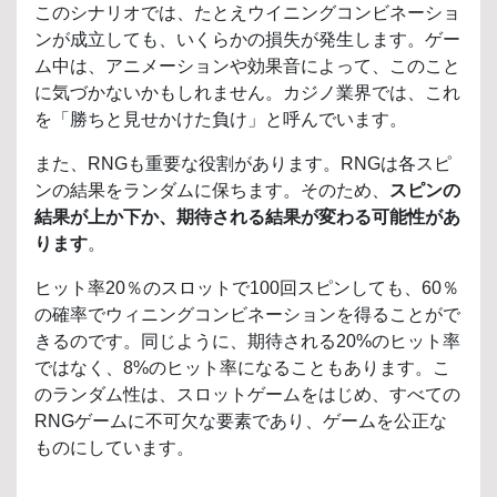
このシナリオでは、たとえウイニングコンビネーショ
ンが成立しても、いくらかの損失が発生します。ゲー
ム中は、アニメーションや効果音によって、このこと
に気づかないかもしれません。カジノ業界では、これ
を「勝ちと見せかけた負け」と呼んでいます。
また、RNGも重要な役割があります。RNGは各スピ
ンの結果をランダムに保ちます。そのため、
スピンの
結果が上か下か、期待される結果が変わる可能性があ
ります
。
ヒット率20％のスロットで100回スピンしても、60％
の確率でウィニングコンビネーションを得ることがで
きるのです。同じように、期待される20%のヒット率
ではなく、8%のヒット率になることもあります。こ
のランダム性は、スロットゲームをはじめ、すべての
RNGゲームに不可欠な要素であり、ゲームを公正な
ものにしています。