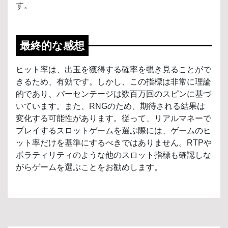
す。
最終的な感想
ヒット率は、出玉を獲得する確率を覗き見ることがで
きるため、有効です。しかし、この指標は非常に理論
的であり、パーセンテージは数百万回のスピンに基づ
いています。また、RNGのため、期待される結果は
変化する可能性があります。従って、リアルマネーで
プレイするスロットゲームを選ぶ際には、ゲームのヒ
ット率だけを基準にするべきではありません。RTPや
ボラティリティのような他のスロット指標も確認しな
がらゲームを選ぶことをお勧めします。