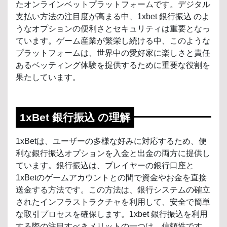
たオンラインベットプラットフォームです。デジタル
支払い方法の注目度が高まる中、1xbet 銀行振込 のよ
うなオプションの便利さとセキュリティは重要となっ
ています。ゲーム産業が繁栄し続ける中、このような
プラットフォームは、世界中の愛好家に楽しさと責任
あるベッティング体験を提供するために重要な役割を
果たしています。
1xBet 銀行振込 の理解
1xBetは、ユーザーの多様な好みに対応するため、便
利な銀行振込オプションを入金と出金の両方に提供し
ています。銀行振込は、プレイヤーの銀行口座と
1xBetのゲームアカウントとの間で資金やお金を直接
送金する方法です。この方法は、銀行システムの確立
されたインフラストラクチャを利用して、安全で簡単
な取引プロセスを確保します。1xbet 銀行振込を利用
する際の注目すべきメリットの一つは、信頼性です。