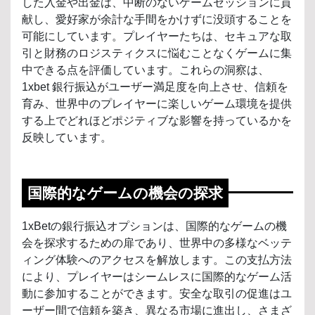
した入金や出金は、中断のないゲームセッションに貢
献し、愛好家が余計な手間をかけずに没頭することを
可能にしています。プレイヤーたちは、セキュアな取
引と財務のロジスティクスに悩むことなくゲームに集
中できる点を評価しています。これらの洞察は、
1xbet 銀行振込がユーザー満足度を向上させ、信頼を
育み、世界中のプレイヤーに楽しいゲーム環境を提供
する上でどれほどポジティブな影響を持っているかを
反映しています。
国際的なゲームの機会の探求
1xBetの銀行振込オプションは、国際的なゲームの機
会を探求するための扉であり、世界中の多様なベッテ
ィング体験へのアクセスを解放します。この支払方法
により、プレイヤーはシームレスに国際的なゲーム活
動に参加することができます。安全な取引の促進はユ
ーザー間で信頼を築き、異なる市場に進出し、さまざ