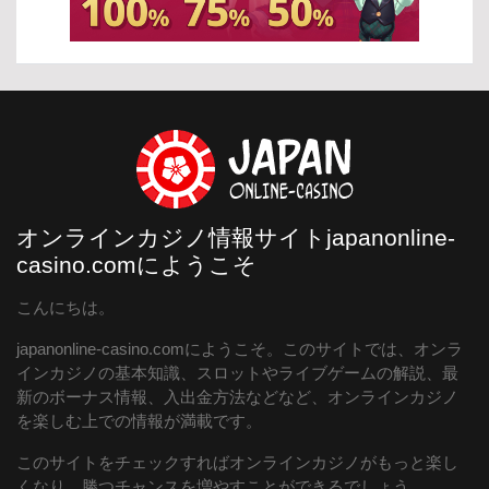
オンラインカジノ情報サイトjapanonline-
casino.comにようこそ
こんにちは。
japanonline-casino.comにようこそ。このサイトでは、オンラ
インカジノの基本知識、スロットやライブゲームの解説、最
新のボーナス情報、入出金方法などなど、オンラインカジノ
を楽しむ上での情報が満載です。
このサイトをチェックすればオンラインカジノがもっと楽し
くなり、勝つチャンスを増やすことができるでしょう。