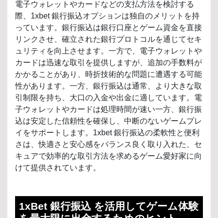
電子ウォレットやカードなどの支払方法を検討する
際、1xbet 銀行振込オプションは独自のメリットを持
っています。銀行振込は銀行口座とゲーム資金を直接
リンクさせ、確立された銀行プロトコルを通じてセキ
ュリティを向上させます。一方で、電子ウォレットや
カードは迅速な取引を提供しますが、追加の手数料が
かかることがあり、時折技術的な問題に遭遇する可能
性があります。一方、銀行振込は通常、より大きな取
引制限を持ち、大口の入金や出金に適しています。電
子ウォレットやカードは処理時間が速い一方、銀行振
込は安定した信頼性を確保し、中断のないゲームプレ
イをサポートします。1xbet 銀行振込の柔軟性と便利
さは、快適さと安心感をバランス良く取り入れた、セ
キュアで効率的な取引方法を求めるゲーム愛好家に向
けて提供されています。
1xBet 銀行振込 を活用してゲーム体験