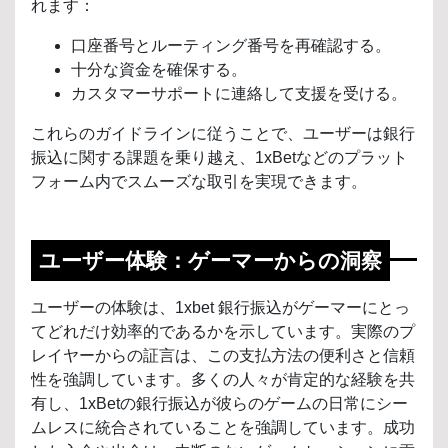
れます：
口座番号とルーティング番号を再確認する。
十分な資金を確保する。
カスタマーサポートに連絡して支援を受ける。
これらのガイドラインに従うことで、ユーザーは銀行
振込に関する課題を乗り越え、1xBetなどのプラット
フォーム内でスムーズな取引を実現できます。
ユーザー体験：ゲーマーからの洞察
ユーザーの体験は、1xbet 銀行振込がゲーマーにとっ
てどれだけ効率的であるかを示しています。実際のプ
レイヤーからの証言は、この支払方法の便利さと信頼
性を強調しています。多くの人々が肯定的な経験を共
有し、1xBetの銀行振込が彼らのゲームの日常にシー
ムレスに統合されていることを強調しています。成功