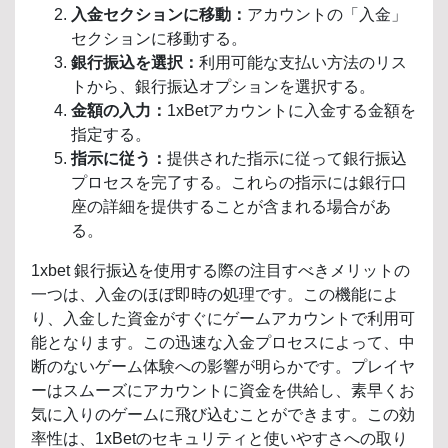
入金セクションに移動：
アカウントの「入金」
セクションに移動する。
銀行振込を選択：
利用可能な支払い方法のリス
トから、銀行振込オプションを選択する。
金額の入力：
1xBetアカウントに入金する金額を
指定する。
指示に従う：
提供された指示に従って銀行振込
プロセスを完了する。これらの指示には銀行口
座の詳細を提供することが含まれる場合があ
る。
1xbet 銀行振込を使用する際の注目すべきメリットの
一つは、入金のほぼ即時の処理です。この機能によ
り、入金した資金がすぐにゲームアカウントで利用可
能となります。この迅速な入金プロセスによって、中
断のないゲーム体験への影響が明らかです。プレイヤ
ーはスムーズにアカウントに資金を供給し、素早くお
気に入りのゲームに飛び込むことができます。この効
率性は、1xBetのセキュリティと使いやすさへの取り