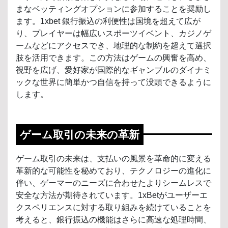
まなベッティングオプションに参加することを奨励し
ます。1xbet 銀行振込の利便性は国境を超えて広が
り、プレイヤーは幅広いスポーツイベント、カジノゲ
ームなどにアクセスでき、地理的な制約を超えて選択
肢を活用できます。この方法はゲームの興奮を高め、
視野を広げ、愛好家が国際的なギャンブルのダイナミ
ックな世界に簡単かつ自信を持って没頭できるように
します。
ゲーム取引の未来の革新
ゲーム取引の未来は、支払いの風景を革命的に変える
革新的な可能性を秘めており、テクノロジーの進化に
伴い、ゲーマーのニーズに合わせたよりシームレスで
安全な方法が期待されています。1xBetがユーザーエ
クスペリエンスに対する取り組みを続けていることを
考えると、銀行振込の機能はさらに高速な処理時間、