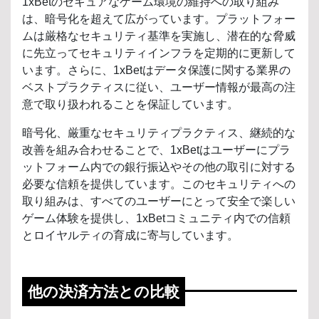
1xBetのセキュアなゲーム環境の維持への取り組み
は、暗号化を超えて広がっています。プラットフォー
ムは厳格なセキュリティ基準を実施し、潜在的な脅威
に先立ってセキュリティインフラを定期的に更新して
います。さらに、1xBetはデータ保護に関する業界の
ベストプラクティスに従い、ユーザー情報が最高の注
意で取り扱われることを保証しています。
暗号化、厳重なセキュリティプラクティス、継続的な
改善を組み合わせることで、1xBetはユーザーにプラ
ットフォーム内での銀行振込やその他の取引に対する
必要な信頼を提供しています。このセキュリティへの
取り組みは、すべてのユーザーにとって安全で楽しい
ゲーム体験を提供し、1xBetコミュニティ内での信頼
とロイヤルティの育成に寄与しています。
他の決済方法との比較