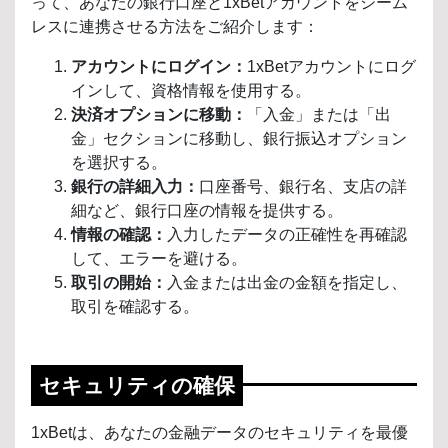
って、あなたの銀行口座と1xBetアカウントをシーム
レスに連携させる方法をご紹介します：
アカウントにログイン：
1xBetアカウントにログ
インして、資格情報を使用する。
決済オプションに移動：
「入金」または「出
金」セクションに移動し、銀行振込オプション
を選択する。
銀行の詳細入力：
口座番号、銀行名、支店の詳
細など、銀行口座の情報を提供する。
情報の確認：
入力したデータの正確性を再確認
して、エラーを避ける。
取引の開始：
入金または出金の金額を指定し、
取引を確認する。
セキュリティの確保
1xBetは、あなたの金融データのセキュリティを最優