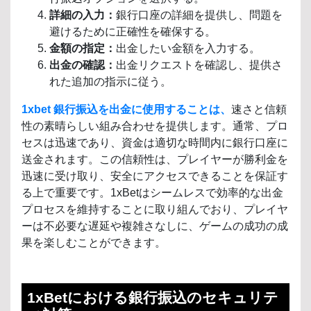
詳細の入力：
銀行口座の詳細を提供し、問題を
避けるために正確性を確保する。
金額の指定：
出金したい金額を入力する。
出金の確認：
出金リクエストを確認し、提供さ
れた追加の指示に従う。
1xbet 銀行振込を出金に使用することは、
速さと信頼
性の素晴らしい組み合わせを提供します。通常、プロ
セスは迅速であり、資金は適切な時間内に銀行口座に
送金されます。この信頼性は、プレイヤーが勝利金を
迅速に受け取り、安全にアクセスできることを保証す
る上で重要です。1xBetはシームレスで効率的な出金
プロセスを維持することに取り組んでおり、プレイヤ
ーは不必要な遅延や複雑さなしに、ゲームの成功の成
果を楽しむことができます。
1xBetにおける銀行振込のセキュリテ