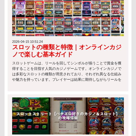
律上のポイントです： スロットマシンの運営には、各国の規制当局
によるライセンス取得が必要 違法に設置・提供されているスロット
の利用には罰則が科される場合がある 年齢制限や本人確認など、プ
レイヤー保護のためのルールが設けられている このようにスロット
と法律は密接に関係しており、単なる娯楽ではなく「ルールを理解
した上で楽しむゲーム」であることを意識することが重要です。 ス
ロットゲームの種類 クラシックスロット クラシックスロットは、最
もシンプルな構造を持つ伝統的なスロットゲームです。主に3リール
2026-04-15 10:51:24
スロットの種類と特徴｜オンラインカジ
構成で、初心者でも理解しやすいのが特徴です。 主な特徴は以下の
通りです： シンプルなルールで直感的にプレイ可能 フルーツやBAR
ノで楽しむ基本ガイド
などの基本シンボルが中心 配当は控えめだが、リスクも低い スロッ
トと法律の観点から見ても、こうした基本的なスロットは長年にわ
スロットゲームは、リールを回してシンボルが揃うことで賞金を獲
たり規制対象として安定的に運用されています。 ビデオスロット ビ
得することを目指す人気のカジノゲームです。オンラインカジノで
デオスロットは、現代的なグラフィックやアニメーションを活用し
は多彩なスロットの種類が用意されており、それぞれ異なる仕組み
た人気の高いタイプです。エンターテインメント性が非常に高く、
や魅力を持っています。プレイヤーは結果に期待しながらリールを
多くのオンラインカジノで主流となっています。 特徴は以下の通り
スピンさせ、手軽に運試しを楽しむことができます。 スロットの種
です： 複雑なボーナス機能やミニゲームを搭載 多数のペイラインで
類 オンラインカジノでは、さまざまなスロットの種類が提供されて
高い勝率設計が可能 テーマ性が豊かで没入感が高い スロットと法律
おり、それぞれ異なる特徴と楽しみ方があります。自分のプレイス
の観点では、これらのゲームもライセンス管理のもとで提供される
タイルに合ったスロットを選ぶことで、より満足度の高いゲーム体
必要があり、公正性の確保が重視されています。 プログレッシブジ
験が可能になります。ここでは代表的なスロットの種類について解
ャックポットスロット プログレッシブジャックポットスロットは、
説します。 クラシックスロット クラシックスロットは、伝統的な3
プレイヤーのベットが蓄積されて巨大な賞金プールを形成するタイ
リール構成を採用したシンプルなスロットの種類です。操作が分か
プです。一攫千金のチャンスがある一方で、リスクも高いのが特徴
りやすく、ルールも簡単なため、初心者に最適です。レトロなデザ
です。 主な特徴： プレイごとにジャックポットが増加 複数のプレ
インやシンプルな配当システムが特徴で、気軽に楽しめます。 ビデ
イヤーで賞金が共有される仕組み 高リスク・高リターンのゲーム性
オスロット ビデオスロットは、現代のオンラインカジノで最も人気