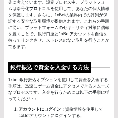
先に考えています。設定プロセス中、プラットフォー
ムは暗号化プロトコルを使用して、あなたの個人情報
を保護します。さらに、1xBetの業界内での評判が保
証する安全な取引環境が提供されます。これらの手順
に従い、プラットフォームのセキュリティ対策に信頼
を置くことで、銀行口座と1xBetアカウントを自信を
持ってリンクさせ、ストレスのない取引を行うことが
できます。
銀行振込で資金を入金する方法
1xbet 銀行振込オプションを使用して資金を入金する
手順は、迅速にゲーム資金にアクセスできるスムーズ
なプロセスです。入金を行うためには以下の手順に従
ってください：
アカウントにログイン：
資格情報を使用して
1xBetアカウントにログインする。