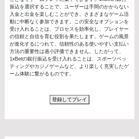
振込を選択することで、ユーザーは手間のかからない
入金と出金を楽しむことができ、さまざまなゲーム活
動に中断なく参加できます。この安全なオプションを
受け入れることは、プロセスを効率化し、プレイヤー
の信頼と自信を育む役割を果たします。ゲームの風景
が進化するにつれて、信頼性のある使いやすい支払い
方法の重要性は過小評価できません。したがって、
1xBetの銀行振込を受け入れることは、スポーツベッ
ティングやカジノゲームなど、より楽しく充実したゲ
ーム体験に繋がるものです。
登録してプレイ