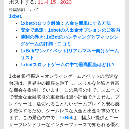
ポストする:
11月 15 , 2023
類似記事について:
1xbet
,
1xbetのロック解除：入金を簡単にする方法
安全で迅速：1xbetの入出金オプションのご案内
勝利の巻き: 1xBetのハンティングとフィッシン
グゲームの評判・口コミ
1xBet(ワンバイベット)リアルマネー向けゲーム
リスト
1xbetスロットゲームの中で最高配当はどれ？
1xbet 銀行振込 – オンラインゲームとベットの急速な
台頭は、世界中の観客を魅了し、スリルな体験と豊富
な機会を提供しています。この急増の中で、スムーズ
で安全な金融取引の重要性は過小評価できません。プ
レイヤーは、途切れることないゲームプレイと安心感
を確保するため、シームレスな入金と出金を求めてい
ます。この景色の中で、
1xBet
は、幅広い提供とユー
ザーフレンドリーなインターフェースで知られる優れ