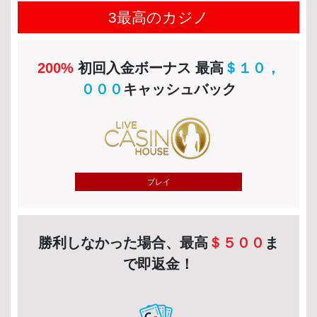
3最高のカジノ
200%
初回入金ボーナス 最高
＄１０，
０００
キャッシュバック
プレイ
勝利しなかった場合、最高
＄５００
ま
で即返金！