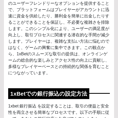
のユーザーフレンドリーなオプションを提供すること
で、プラットフォームはプレイヤーがアカウントに迅
速に資金を供給したり、勝利金を簡単に出金したりす
ることができることを保証し、不必要な複雑さを排除
します。このシンプル化により、ユーザーの満足度が
向上し、取引プロセスに関連する潜在的な手間が減少
します。プレイヤーは、複雑な支払い方法に悩むので
はなく、ゲームの興奮に集中できます。この観点か
ら、1xBetのスムーズな取引の提供は、オンラインゲ
ームの総合的な楽しみとアクセス性の向上に貢献し、
多様なプレイヤーベースとの持続的な関係を育むこと
につながっています。
1xBetでの銀行振込の設定方法
1xbet 銀行振込 を設定することは、取引の便益と安全
性を両立させる簡単なプロセスです。以下の手順に従