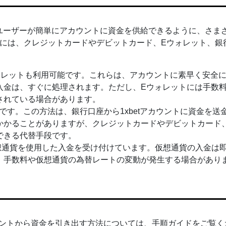
、ユーザーが簡単にアカウントに資金を供給できるように、さま
には、クレジットカードやデビットカード、Eウォレット、銀
などのEウォレットも利用可能です。これらは、アカウントに素早く安全
われた入金は、すぐに処理されます。ただし、Eウォレットには手数
されている場合があります。
ンです。この方法は、銀行口座から1xbetアカウントに資金を送
かかることがありますが、クレジットカードやデビットカード
できる代替手段です。
どの仮想通貨を使用した入金を受け付けています。仮想通貨の入金は
、手数料や仮想通貨の為替レートの変動が発生する場合があり
アカウントから資金を引き出す方法については、手順ガイドをご覧