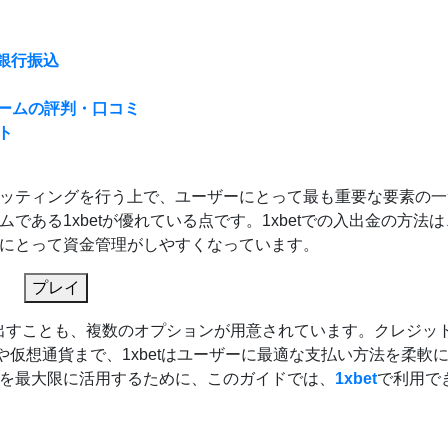
 銀行振込
ゲームの評判・口コミ
ト
ッティングを行う上で、ユーザーにとって最も重要な要素の一
ある1xbetが優れている点です。1xbetでの入出金の方法
にとって資金管理がしやすくなっています。
プレイ
き出すことも、複数のオプションが用意されています。クレジッ
仮想通貨まで、1xbetはユーザーに最適な支払い方法を柔軟
を最大限に活用するために、このガイドでは、
1xbet
で利用で