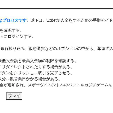
単なプロセスです
。以下は、1xbetで入金をするための手順ガイ
トを確認する。
ントにログインする。
、銀行振り込み、仮想通貨などのオプションの中から、希望の
最低入金額と最高入金額の制限を確認する。
にリダイレクトされたりする場合がある。
ボタンをクリックし、取引を完了させる。
数分～数営業日かかる場合がある。
に資金が追加され、スポーツイベントへのベットやカジノゲーム
プレイ