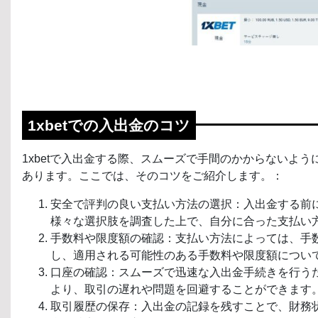
1xbetでの入出金のコツ
1xbetで入出金する際、スムーズで手間のかからないよ
あります。ここでは、そのコツをご紹介します。：
安全で評判の良い支払い方法の選択：入出金する前
様々な選択肢を調査した上で、自分に合った支払い
手数料や限度額の確認：支払い方法によっては、手
し、適用される可能性のある手数料や限度額につい
口座の確認：スムーズで迅速な入出金手続きを行う
より、取引の遅れや問題を回避することができます
取引履歴の保存：入出金の記録を残すことで、財務