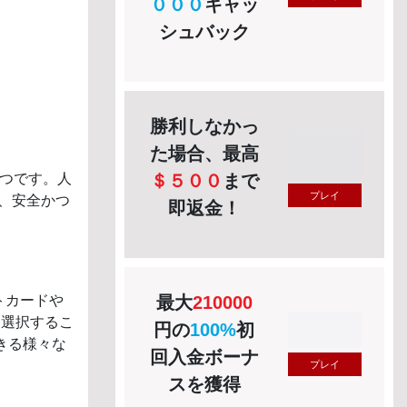
０００
キャッ
シュバック
勝利しなかっ
た場合、最高
＄５００
まで
つです。人
プレイ
は、安全かつ
即返金！
最大
210000
トカードや
に選択するこ
円の
100%
初
きる様々な
回入金ボーナ
プレイ
スを獲得