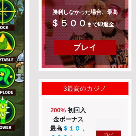
勝利しなかった場合、最高
＄５００
まで即返金！
プレイ
3最高のカジノ
200%
初回入
金ボーナス
最高
＄１０，
プレイ