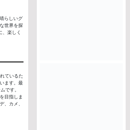
ださい。 人気のスロットゲーム 代表的なゲー
向上を目指すことができます。 スロットの人気
ムタイトル 特に人気の高いスロットゲームに
の理由 簡単なプレイ方法 スロットはシンプル
は、以下のようなタイトルがあります。 スター
な操作性が魅力で、多くのプレイヤーに支持さ
素晴らしいグ
ライトプリンセス：幻想的な世界観と高いボー
れています。複雑なルールを覚える必要がな
ナス性能が魅力のスロットの種類です。 フルー
な世界を探
く、初心者でもすぐに楽しめる点が特徴です。
ツパーティー：シンプルで分かりやすく、初心
また、スロットの攻略法を理解することで、よ
ーに、楽しく
者にもおすすめのスロットです。 バトルオブザ
り効率的にゲームを進めることも可能になりま
グッズ：戦士や冒険をテーマにした、演出が豊
す。 ルールがシンプルで直感的にプレイできる
富なスロットとして人気があります。 ゲームプ
すぐにゲームを開始できる手軽さ フリースピン
ロバイダーの紹介 さまざまなスロットの種類を
やボーナス機能など追加要素が豊富 ジャックポ
提供している開発会社にも注目することで、よ
ットの魅力 スロットの大きな魅力の一つがジャ
り質の高いゲームを楽しめます。
ックポットです。高額賞金を狙える点が、多く
Microgaming：業界を代表するプロバイダー
のプレイヤーを惹きつけています。スロットの
で、多彩なスロットの種類を展開しています。
攻略法を活用しながらプレイすることで、こう
含まれているた
NetEnt：革新的な機能と高品質なデザインで知
したチャンスをより効果的に狙うことができま
られています。 Play’n GO：モバイル対応に優
ています。最
す。 一度の当たりで大きな賞金を獲得できる可
れ、遊びやすいスロットの種類が豊富です。 新
能性がある スピンごとの緊張感と期待感が楽し
ゲームです。
作スロットゲームのトレンド 近年のスロットの
める テーマとビジュアルの多様性 現代のスロ
を目指しま
種類には、最新技術を活用したトレンドが反映
ットは多彩なテーマや高品質なグラフィックが
されています。 ビデオスロットの進化：ストー
デ、カメ、
特徴で、ゲーム体験をより魅力的にしていま
リー性のある演出が強化されています。 ボーナ
す。スロットの攻略法だけでなく、自分の好み
ス機能の多様化：インタラクティブな要素が増
に合ったテーマを選ぶことで、長く楽しむこと
えています。 モバイル最適化：スマートフォン
ができます。 映画やアニメなど多様なテーマが
で快適に遊べる設計が主流です。 このように、
用意されている 視覚的に優れたグラフィックと
人気タイトルやトレンドを把握することで、自
演出 ストーリー性のあるゲームで没入感が高い