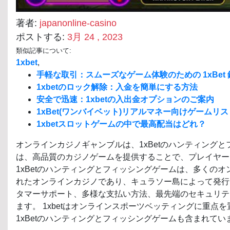
著者:
japanonline-casino
ポストする:
3月 24 , 2023
類似記事について:
1xbet
,
手軽な取引：スムーズなゲーム体験のための 1xBet
1xbetのロック解除：入金を簡単にする方法
安全で迅速：1xbetの入出金オプションのご案内
1xBet(ワンバイベット)リアルマネー向けゲームリス
1xbetスロットゲームの中で最高配当はどれ？
オンラインカジノギャンブルは、1xBetのハンティング
は、高品質のカジノゲームを提供することで、プレイヤー
1xBetのハンティングとフィッシングゲームは、多くのオン
れたオンラインカジノであり、キュラソー島によって発行
タマーサポート、多様な支払い方法、最先端のセキュリテ
ます。 1xbetはオンラインスポーツベッティングに重
1xBetのハンティングとフィッシングゲームも含まれてい