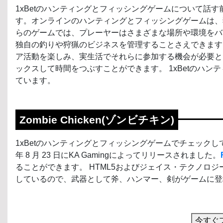
1xBetのハンティングとフィッシングゲームについて話
す。オンラインのハンティングとフィッシングゲームは、
らのゲームでは、プレーヤーはさまざまな場所や環境をバ
独自の釣りや狩猟のビジネスを管理することさえできます
ア活動を楽しみ、実生活でそれらに参加する機会が必要と
ックスして時間をつぶすことができます。 1xBetのハ
ています。
Zombie Chicken
(ゾンビチキン)
1xBetのハンティングとフィッシングゲームでチェックしておき
年 8 月 23 日にKA Gamingによってリリースされました。
ることができます。 HTML5およびジェイス・テクノロジー株
しているので、武器として斧、ハンマー、剣がゲームに登
今すぐ