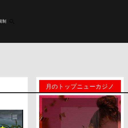
規制
Search
for:
Search Button
月のトップニューカジノ