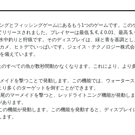
tのハンティングとフィッシングゲームにあるもう1つのゲームです。こ
リリースされました。プレイヤーは最低 $, €, £ 0.01、最高 $, €,
ーマは水中釣りと狩猟です。そのディスプレイは、緑と青を基調と
カメ、ヒトデでいっぱいです。ジェイス・テクノロジー株式会社
機能を備えています。
より、画面上のすべての魚が数秒間動かなくなります。これにより、よ
ーメイドを撃つことで発動します。この機能では、ウォーター
より多くのターゲットを倒すことができます。
妻): 黄色の尾のマーメイドを撃つと、レッドライトニング機能が発動し
があります。
つと、この機能が発動します。この機能を発動すると、ディスプレイ
します。