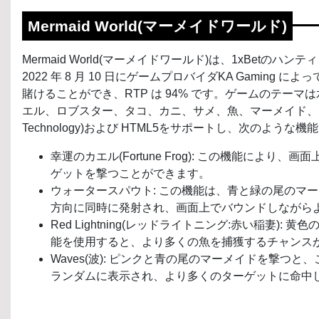
Mermaid World
(マーメイドワールド)
Mermaid World(マーメイドワールド)は、1xBe
2022 年 8 月 10 日にゲームプロバイダKA Gaming によって
賭けることができ、RTP は 94% です。ゲームのテ
エル、ロブスター、タコ、カニ、サメ、魚、マーメイド、
Technology)および HTML5をサポートし、次のような
幸運のカエル(Fortune Frog): この機能に
ゲットを撃つことができます。
ウォータースパウト: この機能は、青と緑の尾のマ
方向に同時に発射され、画面上でバウンドしながら
Red Lightning(レッドライトニング:赤い稲
能を使用すると、より多くの魚を捕獲するチャンス
Waves(波): ピンクと青の尾のマーメイドを撃
ランダムに表示され、より多くのターゲットに命中